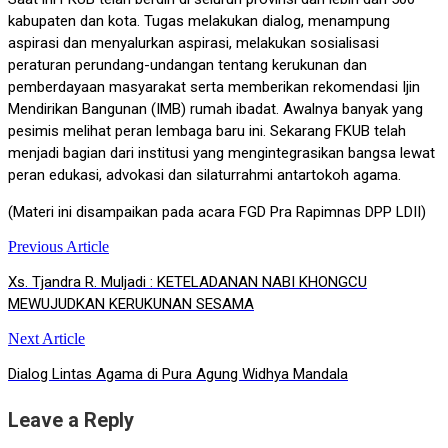
kabupaten dan kota. Tugas melakukan dialog, menampung
aspirasi dan menyalurkan aspirasi, melakukan sosialisasi
peraturan perundang-undangan tentang kerukunan dan
pemberdayaan masyarakat serta memberikan rekomendasi Ijin
Mendirikan Bangunan (IMB) rumah ibadat. Awalnya banyak yang
pesimis melihat peran lembaga baru ini. Sekarang FKUB telah
menjadi bagian dari institusi yang mengintegrasikan bangsa lewat
peran edukasi, advokasi dan silaturrahmi antartokoh agama.
(Materi ini disampaikan pada acara FGD Pra Rapimnas DPP LDII)
Previous Article
Post
Xs. Tjandra R. Muljadi : KETELADANAN NABI KHONGCU
navigation
MEWUJUDKAN KERUKUNAN SESAMA
Next Article
Dialog Lintas Agama di Pura Agung Widhya Mandala
Leave a Reply