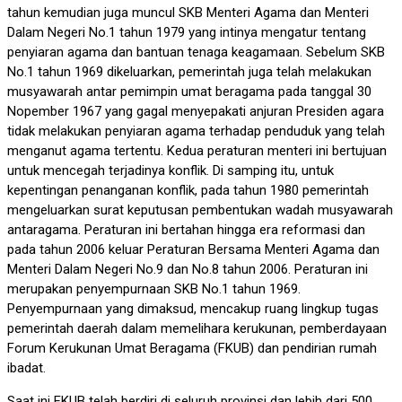
tahun kemudian juga muncul SKB Menteri Agama dan Menteri
Dalam Negeri No.1 tahun 1979 yang intinya mengatur tentang
penyiaran agama dan bantuan tenaga keagamaan. Sebelum SKB
No.1 tahun 1969 dikeluarkan, pemerintah juga telah melakukan
musyawarah antar pemimpin umat beragama pada tanggal 30
Nopember 1967 yang gagal menyepakati anjuran Presiden agara
tidak melakukan penyiaran agama terhadap penduduk yang telah
menganut agama tertentu. Kedua peraturan menteri ini bertujuan
untuk mencegah terjadinya konflik. Di samping itu, untuk
kepentingan penanganan konflik, pada tahun 1980 pemerintah
mengeluarkan surat keputusan pembentukan wadah musyawarah
antaragama. Peraturan ini bertahan hingga era reformasi dan
pada tahun 2006 keluar Peraturan Bersama Menteri Agama dan
Menteri Dalam Negeri No.9 dan No.8 tahun 2006. Peraturan ini
merupakan penyempurnaan SKB No.1 tahun 1969.
Penyempurnaan yang dimaksud, mencakup ruang lingkup tugas
pemerintah daerah dalam memelihara kerukunan, pemberdayaan
Forum Kerukunan Umat Beragama (FKUB) dan pendirian rumah
ibadat.
Saat ini FKUB telah berdiri di seluruh provinsi dan lebih dari 500