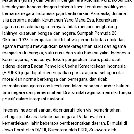
Mataram (Islam) dan berakhir dengan era kolonial. Puncak-puncak
kebudayaan bangsa dengan terbentuknya kesatuan politik yang
bernama negara Indonesia juga berdasarkan Pancasila, dimana
sila pertama adalah Ketuhanan Yang Maha Esa. Keanekaan
agama dan sukubangsa ternyata tidak menjadi penghalang
lahirnya kesatuan bangsa dan negara. Sumpah Pemuda 28
Oktober 1928, merupakan bukti bahwa pemuda lintas etnik dan
agama mampu mewujudkan keanekaragaman suku dan agama
menjadi satu bangsa, satu nusa dan satu bahasa yakni Indonesia.
Kaum agama, khususnya tokoh pergerakan Islam, pada saat
sidang-sidang Badan Penyelidik Usaha Kemerdekaan Indonesia
(BPUPKI) juga dapat menempatkan posisi agama sebagai nilai,
moral dan norma berbangsa dan bernegara, dan tidak
memaksakan ajaran dan keyakinan Islam sebagai sumber hukum
tata negara dan pemerintahan. Di sisi inilah agama memiliki fungsi
positif dalam integrasi nasional.
Integrasi nasional sangat dipengaruhi oleh visi pemerintahan
sebagai pelaksana kekuasaan negara. Pada awal era
kemerdekaan, lahir beberapa pemberontakan daerah. Di mulai di
Jawa Barat oleh DI/TII, Sumatera oleh PRRI, Sulawesi oleh