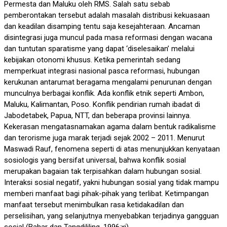
Permesta dan Maluku oleh RMS. Salah satu sebab
pemberontakan tersebut adalah masalah distribusi kekuasaan
dan keadilan disamping tentu saja kesejahteraan. Ancaman
disintegrasi juga muncul pada masa reformasi dengan wacana
dan tuntutan sparatisme yang dapat ‘diselesaikan’ melalui
kebijakan otonomi khusus. Ketika pemerintah sedang
memperkuat integrasi nasional pasca reformasi, hubungan
kerukunan antarumat beragama mengalami penurunan dengan
munculnya berbagai konflik. Ada konflik etnik seperti Ambon,
Maluku, Kalimantan, Poso. Konflik pendirian rumah ibadat di
Jabodetabek, Papua, NTT, dan beberapa provinsi lainnya.
Kekerasan mengatasnamakan agama dalam bentuk radikalisme
dan terorisme juga marak terjadi sejak 2002 – 2011. Menurut
Maswadi Rauf, fenomena seperti di atas menunjukkan kenyataan
sosiologis yang bersifat universal, bahwa konflik sosial
merupakan bagaian tak terpisahkan dalam hubungan sosial.
Interaksi sosial negatif, yakni hubungan sosial yang tidak mampu
memberi manfaat bagi pihak-pihak yang terlibat. Ketimpangan
manfaat tersebut menimbulkan rasa ketidakadilan dan
perselisihan, yang selanjutnya menyebabkan terjadinya gangguan
sosial (Bahar dan Tangdililing, 1996:xi).