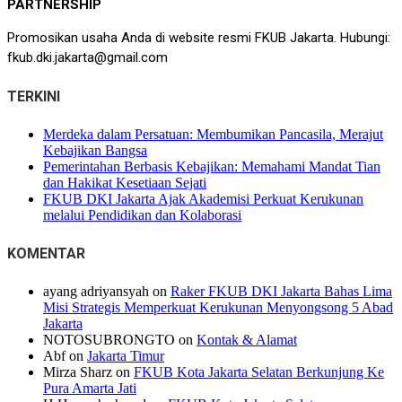
PARTNERSHIP
Promosikan usaha Anda di website resmi FKUB Jakarta. Hubungi:
fkub.dki.jakarta@gmail.com
TERKINI
Merdeka dalam Persatuan: Membumikan Pancasila, Merajut
Kebajikan Bangsa
Pemerintahan Berbasis Kebajikan: Memahami Mandat Tian
dan Hakikat Kesetiaan Sejati
FKUB DKI Jakarta Ajak Akademisi Perkuat Kerukunan
melalui Pendidikan dan Kolaborasi
KOMENTAR
ayang adriyansyah
on
Raker FKUB DKI Jakarta Bahas Lima
Misi Strategis Memperkuat Kerukunan Menyongsong 5 Abad
Jakarta
NOTOSUBRONGTO
on
Kontak & Alamat
Abf
on
Jakarta Timur
Mirza Sharz
on
FKUB Kota Jakarta Selatan Berkunjung Ke
Pura Amarta Jati