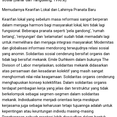
Memudarnya Kearifan Lokal dan Lahirnya Pranata Baru
Kearifan lokal yang sebelum masa reformasi sangat berperan
dalam menjaga harmoni bagi masyarakat lokal, kini tidak lagi
fungsional. Beberapa pranata seperti ‘pela gandong’, ‘rumah
betang’, ‘reriyungan’ dan ‘selamatan’ sudah tidak memadahi lagi
untuk memelihara dan menjaga integrasi masyarakat. Modernitas
dan globalisasi informasi mendorong terwujudnya relasi sosial
yang anomin. Solidaritas sosial cenderung bersifat organis dan
tidak lagi bersifat mekanik. Emile Durhkeim dalam bukunya The
Division of Labor menjelaskan; solidaritas mekanik didasarkan
atas persamaan dan kesadaran kolektif yang masih sangat
menghormati nilai-nilai keagamaan. Solidaritas organis cenderung
menghapuskan konsep kolektifitas. Dalam solidaritas organis
terdapat pembagian kerja yang jelas dan terstruktur yang tidak
berkelompok sebagai segmen-segmen dalam solidaritas
mekanik. Individualisme menjadi orientasi kerja meskipun
kerjasama juga sebagai keharusan tetapi tujuannga adalah untuk
kepentingan atau keuntungan individu masing-masing.
Penghargaan sebuah prestasi lebih diwujudkan dalam bentuk