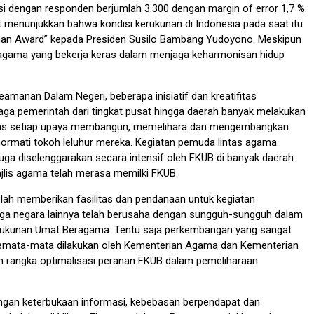
i dengan responden berjumlah 3.300 dengan margin of error 1,7 %.
t menunjukkan bahwa kondisi kerukunan di Indonesia pada saat itu
sman Award” kepada Presiden Susilo Bambang Yudoyono. Meskipun
eragama yang bekerja keras dalam menjaga keharmonisan hidup
anan Dalam Negeri, beberapa inisiatif dan kreatifitas
a pemerintah dari tingkat pusat hingga daerah banyak melakukan
usias setiap upaya membangun, memelihara dan mengembangkan
ormati tokoh leluhur mereka. Kegiatan pemuda lintas agama
a diselenggarakan secara intensif oleh FKUB di banyak daerah.
ajlis agama telah merasa memilki FKUB.
lah memberikan fasilitas dan pendanaan untuk kegiatan
ga negara lainnya telah berusaha dengan sungguh-sungguh dalam
Kerukunan Umat Beragama. Tentu saja perkembangan yang sangat
semata-mata dilakukan oleh Kementerian Agama dan Kementerian
lam rangka optimalisasi peranan FKUB dalam pemeliharaan
engan keterbukaan informasi, kebebasan berpendapat dan