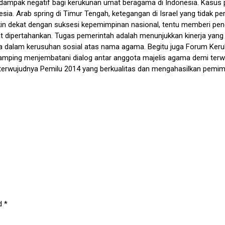
a berdampak negatif bagi kerukunan umat beragama di Indonesia. Kasu
ia. Arab spring di Timur Tengah, ketegangan di Israel yang tidak pe
akin dekat dengan suksesi kepemimpinan nasional, tentu memberi pe
 dipertahankan. Tugas pemerintah adalah menunjukkan kinerja yang 
ra dalam kerusuhan sosial atas nama agama. Begitu juga Forum Ke
mping menjembatani dialog antar anggota majelis agama demi terwu
erwujudnya Pemilu 2014 yang berkualitas dan mengahasilkan pemimp
ed
*