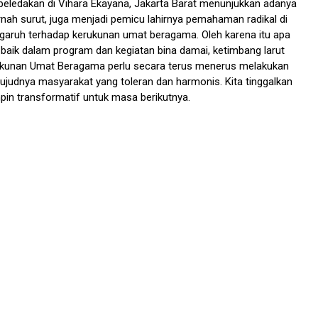
s peledakan di Vihara Ekayana, Jakarta Barat menunjukkan adanya
rnah surut, juga menjadi pemicu lahirnya pemahaman radikal di
ngaruh terhadap kerukunan umat beragama. Oleh karena itu apa
baik dalam program dan kegiatan bina damai, ketimbang larut
rukunan Umat Beragama perlu secara terus menerus melakukan
judnya masyarakat yang toleran dan harmonis. Kita tinggalkan
in transformatif untuk masa berikutnya.