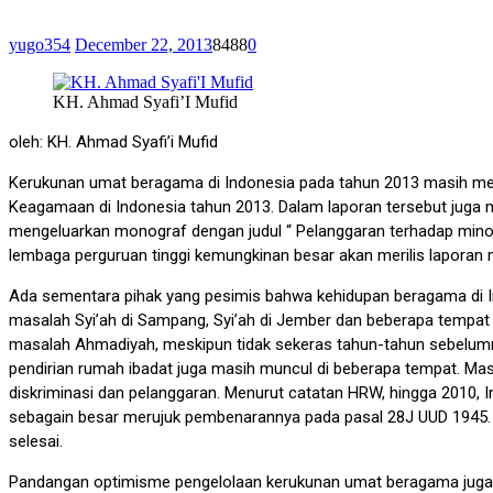
yugo354
December 22, 2013
8488
0
KH. Ahmad Syafi’I Mufid
oleh: KH. Ahmad Syafi’i Mufid
Kerukunan umat beragama di Indonesia pada tahun 2013 masih men
Keagamaan di Indonesia tahun 2013. Dalam laporan tersebut jug
mengeluarkan monograf dengan judul “ Pelanggaran terhadap min
lembaga perguruan tinggi kemungkinan besar akan merilis laporan
Ada sementara pihak yang pesimis bahwa kehidupan beragama di In
masalah Syi’ah di Sampang, Syi’ah di Jember dan beberapa tempat l
masalah Ahmadiyah, meskipun tidak sekeras tahun-tahun sebelumnya
pendirian rumah ibadat juga masih muncul di beberapa tempat. Ma
diskriminasi dan pelanggaran. Menurut catatan HRW, hingga 2010, 
sebagain besar merujuk pembenarannya pada pasal 28J UUD 1945. 
selesai.
Pandangan optimisme pengelolaan kerukunan umat beragama juga mun