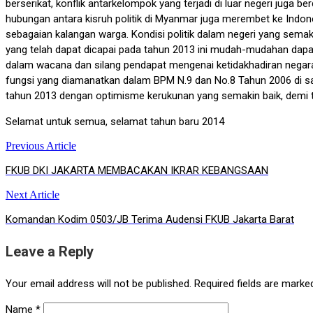
berserikat, konflik antarkelompok yang terjadi di luar negeri jug
hubungan antara kisruh politik di Myanmar juga merembet ke Indones
sebagaian kalangan warga. Kondisi politik dalam negeri yang sem
yang telah dapat dicapai pada tahun 2013 ini mudah-mudahan dapat
dalam wacana dan silang pendapat mengenai ketidakhadiran nega
fungsi yang diamanatkan dalam BPM N.9 dan No.8 Tahun 2006 di sa
tahun 2013 dengan optimisme kerukunan yang semakin baik, demi t
Selamat untuk semua, selamat tahun baru 2014
Previous Article
Post
FKUB DKI JAKARTA MEMBACAKAN IKRAR KEBANGSAAN
navigation
Next Article
Komandan Kodim 0503/JB Terima Audensi FKUB Jakarta Barat
Leave a Reply
Your email address will not be published.
Required fields are mark
Name
*