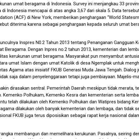
unan umat beragama di Indonesia. Survey ini menjangkau 33 provins
i Indonesia mencapai di atas angka 3,67 dari skala 5. Data tersebu
ndation (ACF) di New York, memberikan penghargaan “World State
rsebut diterima karena sebagai penghargaan kepada seluruh umat b
nculnya Inspres N0.2 Tahun 2013 tentang Penanganan Gangguan Keam
 Beragama. Dengan Inpres no.2 tahun 2013, kementerian dan lembag
n kualitas kerukunan umat beragama. Masyarakat pun menyambut ant
tara umat Islam dengan umat Katolik di desa Ngemplak untuk mengh
 Agama atas inisiatif FKUB Generasi Muda Jawa Tengah. Dialog jug
 tidak saja dalam penyelenggaraan tetapi juga pembiayaan. Majelis-m
kin dirasakan sentral. Pemerintah Daerah meskipun tidak merata, te
m. Kemenko Polhukam, Kemenko Kesra dan kementerian serta lemba
entu telah dilakukan oleh Kemenko Polhukan dan Watipres bidang 
agama dilakukan oleh banyak kementerian dan lembaga, dan tidak 
sional FKUB juga terus diposisikan sebagai rapat kerja nasional da
lam rangka membangun dan memelihara kerukunan. Pasalnya, seiring d