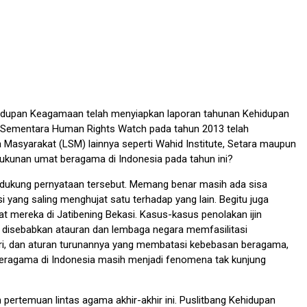
hidupan Keagamaan telah menyiapkan laporan tahunan Kehidupan
 Sementara Human Rights Watch pada tahun 2013 telah
syarakat (LSM) lainnya seperti Wahid Institute, Setara maupun
rukunan umat beragama di Indonesia pada tahun ini?
endukung pernyataan tersebut. Memang benar masih ada sisa
 yang saling menghujat satu terhadap yang lain. Begitu juga
 mereka di Jatibening Bekasi. Kasus-kasus penolakan ijin
n disebabkan atauran dan lembaga negara memfasilitasi
teri, dan aturan turunannya yang membatasi kebebasan beragama,
beragama di Indonesia masih menjadi fenomena tak kunjung
ertemuan lintas agama akhir-akhir ini. Puslitbang Kehidupan