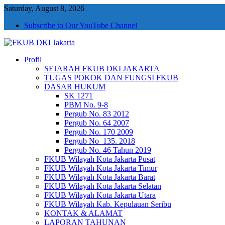
Saturday, August 8, 2026
Subscribe to Our YouTube Channel
Profil
FKUB DKI Jakarta
Jakarta Aman, Jakarta Damai dan Rukun
SEJARAH FKUB DKI JAKARTA
TUGAS POKOK DAN FUNGSI FKUB
DASAR HUKUM
SK 1271
PBM No. 9-8
Pergub No. 83 2012
Pergub No. 64 2007
Pergub No. 170 2009
Pergub No_135. 2018
Pergub No. 46 Tahun 2019
FKUB Wilayah Kota Jakarta Pusat
FKUB Wilayah Kota Jakarta Timur
FKUB Wilayah Kota Jakarta Barat
FKUB Wilayah Kota Jakarta Selatan
FKUB Wilayah Kota Jakarta Utara
FKUB Wilayah Kab. Kepulauan Seribu
KONTAK & ALAMAT
LAPORAN TAHUNAN