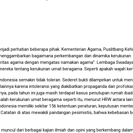
jadi perhatian beberapa pihak. Kementerian Agama, Puslitbang Ke
a menggambarkan bagaimana perkembangan dan dinamika kerukunan.
oritas agama dengan mengatas namakan agama”. Lembaga Swadaya Ma
 mereka tentang kerukunan umat beragama. Seperti apakah wajah ke
donesia semakin tidak toleran. Sederet bukti dilampirkan untuk m
ainnya karena intoleransi yang diakibatkan propaganda dan profokasi
, pada tahun ini juga masih terdapat kasus penutupan rumah ibadat
salah kerukunan umat beragama seperti itu, menurut HRW antara lai
Indonesia memiliki sekitar 156 ketentuan peraturan, keputusan men
Catatan di atas mewakili pandangan pesimistis, bahwa kebebasan 
cul dari berbagai kajian ilmiah dan opini yang berkembang dalam p