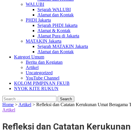
WALUBI
Sejarah WALUBI
Alamat dan Kontak
PHDI Jakarta
Sejarah PHDI Jakarta
Alamat & Kontak
Alamat Pura di Jakarta
MATAKIN Jakarta
Sejarah MATAKIN Jakarta
Alamat dan Kontak
Kategori Umum
Berita dan Kegiatan
Artikel
Uncategorized
YouTube Channel
KOLOM PIMPINAN FKUB
NYOK KITE RUKUN
Search
for:
Home
>
Artikel
>
Refleksi dan Catatan Kerukunan Umat Beragama 
Artikel
Refleksi dan Catatan Kerukuna