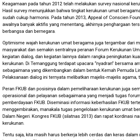
Keagamaan pada tahun 2012 telah melakukan survey nasional keruk
Hasil survey menunjukkan bahwa tingkat kerukunan umat beragama d
sudah cukup harmonis. Pada tahun 2013, Appeal of Conscien Fou
awalnya banyak aktifis yang menentang, akhirnya penghargaan te
berbangsa dan bernegara.
Optimisme wajah kerukunan umat beragama juga tergambar dari mu
masyarakat dan semakin sentralnya peranan Forum Kerukunan Umat
kegiatan dialog, dan kegiatan lainnya dalam rangka peningkata
kerukunan. Di Temanggung terdapat upacara “nyadran” bersama an
sebagaimana yang dikembangkan dalam bentuk Kemah Pemuda Lintas
Pelaksanaan dialog ini ternyata melibatkan majelis-majelis agama,
Peran FKUB dan posisinya dalam pemeliharaan kerukunan juga sema
operasional dan pelayanan sebagaimana yang menjadi tugas foru
pemberdayaan FKUB. Diseminasi informasi keberhasilan FKUB tert
menggembirakan, manakala tugas pengelolaan kerukunan umat ber
Dalam Negeri. Kongres FKUB (silatnas 2013) dan rapat kordinasi na
kerukunan.
Tentu saja, kita masih harus berkerja lebih cerdas dan keras da