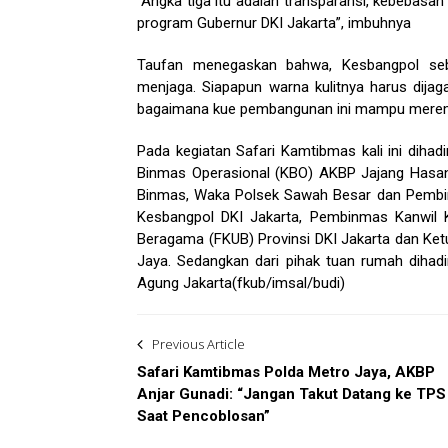
“Angka tiga itu adalah transparansi, kebeba
program Gubernur DKI Jakarta”, imbuhnya
Taufan menegaskan bahwa, Kesbangpol sebag
menjaga. Siapapun warna kulitnya harus dija
bagaimana kue pembangunan ini mampu merem
Pada kegiatan Safari Kamtibmas kali ini dihad
Binmas Operasional (KBO) AKBP Jajang Hasan 
Binmas, Waka Polsek Sawah Besar dan Pembina
Kesbangpol DKI Jakarta, Pembinmas Kanwil
Beragama (FKUB) Provinsi DKI Jakarta dan Ke
Jaya. Sedangkan dari pihak tuan rumah dihadi
Agung Jakarta(fkub/imsal/budi)
Post
Previous Article
navigation
Safari Kamtibmas Polda Metro Jaya, AKBP
Anjar Gunadi: “Jangan Takut Datang ke TPS
Saat Pencoblosan”