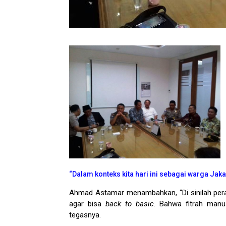
“Dalam konteks kita hari ini sebagai warga Jaka
Ahmad Astamar menambahkan, “Di sinilah per
agar bisa
back to basic
. Bahwa fitrah manu
tegasnya.