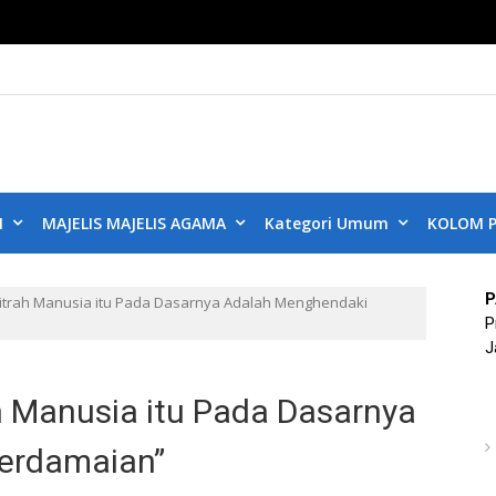
KUB DKI JAKART
ta Aman, Jakarta Damai dan Rukun
N
MAJELIS MAJELIS AGAMA
Kategori Umum
KOLOM P
P
itrah Manusia itu Pada Dasarnya Adalah Menghendaki
P
J
 Manusia itu Pada Dasarnya
erdamaian”