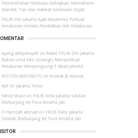
Pemerintahan Berbasis Kebajikan: Memahami
Mandat Tian dan Hakikat Kesetiaan Sejati
FKUB DKI Jakarta Ajak Akademisi Perkuat
Kerukunan melalui Pendidikan dan Kolaborasi
KOMENTAR
ayang adriyansyah
on
Raker FKUB DKI Jakarta
Bahas Lima Misi Strategis Memperkuat
Kerukunan Menyongsong 5 Abad Jakarta
NOTOSUBRONGTO
on
Kontak & Alamat
Abf
on
Jakarta Timur
Mirza Sharz
on
FKUB Kota Jakarta Selatan
Berkunjung Ke Pura Amarta Jati
H Hamzah ahmad
on
FKUB Kota Jakarta
Selatan Berkunjung Ke Pura Amarta Jati
ISITOR