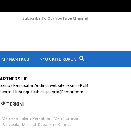
Subscribe To Our YouTube Channel
A
IMPINAN FKUB
NYOK KITE RUKUN
ARTNERSHIP
romosikan usaha Anda di website resmi FKUB
akarta. Hubungi: fkub.dki.jakarta@gmail.com
TERKINI
Merdeka dalam Persatuan: Membumikan
Pancasila, Merajut Kebajikan Bangsa