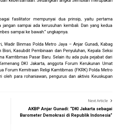
san dan kebersamaan. Sedangkan angka Sembilan merupakan
ai fasilitator mempunyai dua prinsip, yaitu pertama
ga jangan sampai ada kerusuhan kembali. Dan yang kedua
bes sampai ke bawah.” ungkapnya.
iri, Wadir Binmas Polda Metro Jaya – Anjar Gunadi, Kabag
Bisri, Kasubdit Pembinaan dan Penyuluhan, Kepala Seksi
 Kamtibmas Pasar Baru. Selain itu ada pula pejabat dari
 Kemenang DKI Jakarta, anggota Forum Kerukunan Umat
tua Forum Kemitraan Religi Kamtibmas (FKRK) Polda Metro
ri oleh para rohaniawan, pengurus dan aktivis Keuskupan
Next Article
AKBP Anjar Gunadi: “DKI Jakarta sebagai
Barometer Demokrasi di Republik Indonesia”