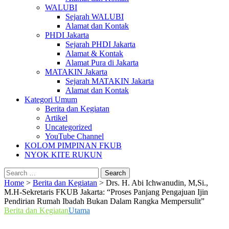
WALUBI
Sejarah WALUBI
Alamat dan Kontak
PHDI Jakarta
Sejarah PHDI Jakarta
Alamat & Kontak
Alamat Pura di Jakarta
MATAKIN Jakarta
Sejarah MATAKIN Jakarta
Alamat dan Kontak
Kategori Umum
Berita dan Kegiatan
Artikel
Uncategorized
YouTube Channel
KOLOM PIMPINAN FKUB
NYOK KITE RUKUN
Search
for:
Home
>
Berita dan Kegiatan
>
Drs. H. Abi Ichwanudin, M,Si.,
M.H-Sekretaris FKUB Jakarta: “Proses Panjang Pengajuan Ijin
Pendirian Rumah Ibadah Bukan Dalam Rangka Mempersulit”
Berita dan Kegiatan
Utama