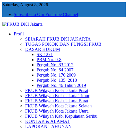
Saturday, August 8, 2026
Subscribe to Our YouTube Channel
Profil
FKUB DKI Jakarta
Jakarta Aman, Jakarta Damai dan Rukun
SEJARAH FKUB DKI JAKARTA
TUGAS POKOK DAN FUNGSI FKUB
DASAR HUKUM
SK 1271
PBM No. 9-8
Pergub No. 83 2012
Pergub No. 64 2007
Pergub No. 170 2009
Pergub No_135. 2018
Pergub No. 46 Tahun 2019
FKUB Wilayah Kota Jakarta Pusat
FKUB Wilayah Kota Jakarta Timur
FKUB Wilayah Kota Jakarta Barat
FKUB Wilayah Kota Jakarta Selatan
FKUB Wilayah Kota Jakarta Utara
FKUB Wilayah Kab. Kepulauan Seribu
KONTAK & ALAMAT
LAPORAN TAHUNAN