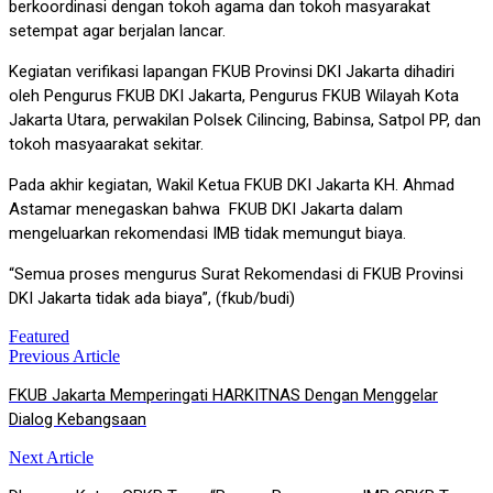
berkoordinasi dengan tokoh agama dan tokoh masyarakat
setempat agar berjalan lancar.
Kegiatan verifikasi lapangan FKUB Provinsi DKI Jakarta dihadiri
oleh Pengurus FKUB DKI Jakarta, Pengurus FKUB Wilayah Kota
Jakarta Utara, perwakilan Polsek Cilincing, Babinsa, Satpol PP, dan
tokoh masyaarakat sekitar.
Pada akhir kegiatan, Wakil Ketua FKUB DKI Jakarta KH. Ahmad
Astamar menegaskan bahwa FKUB DKI Jakarta dalam
mengeluarkan rekomendasi IMB tidak memungut biaya.
“Semua proses mengurus Surat Rekomendasi di FKUB Provinsi
DKI Jakarta tidak ada biaya”, (fkub/budi)
Featured
Previous Article
Post
FKUB Jakarta Memperingati HARKITNAS Dengan Menggelar
navigation
Dialog Kebangsaan
Next Article