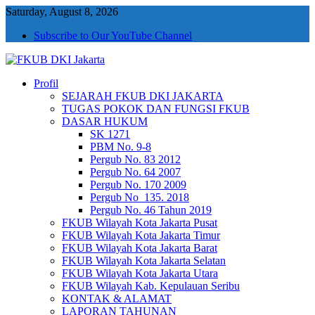
Saturday, August 8, 2026
Subscribe to Our YouTube Channel
Profil
FKUB DKI Jakarta
Jakarta Aman, Jakarta Damai dan Rukun
SEJARAH FKUB DKI JAKARTA
TUGAS POKOK DAN FUNGSI FKUB
DASAR HUKUM
SK 1271
PBM No. 9-8
Pergub No. 83 2012
Pergub No. 64 2007
Pergub No. 170 2009
Pergub No_135. 2018
Pergub No. 46 Tahun 2019
FKUB Wilayah Kota Jakarta Pusat
FKUB Wilayah Kota Jakarta Timur
FKUB Wilayah Kota Jakarta Barat
FKUB Wilayah Kota Jakarta Selatan
FKUB Wilayah Kota Jakarta Utara
FKUB Wilayah Kab. Kepulauan Seribu
KONTAK & ALAMAT
LAPORAN TAHUNAN