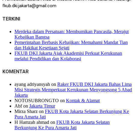
fkub.dki.jakarta@gmail.com
TERKINI
Merdeka dalam Persatuan: Membumikan Pancasila, Merajut
Kebajikan Bangsa
Pemerintahan Berbasis Kebajikan: Memahami Mandat Tian
dan Hakikat Kesetiaan Sejati
FKUB DKI Jakarta Ajak Akademisi Perkuat Kerukunan
melalui Pendidikan dan Kolaborasi
KOMENTAR
ayang adriyansyah
on
Raker FKUB DKI Jakarta Bahas Lima
Misi Strategis Memperkuat Kerukunan Menyongsong 5 Abad
Jakarta
NOTOSUBRONGTO
on
Kontak & Alamat
Abf
on
Jakarta Timur
Mirza Sharz
on
FKUB Kota Jakarta Selatan Berkunjung Ke
Pura Amarta Jati
H Hamzah ahmad
on
FKUB Kota Jakarta Selatan
Berkunjung Ke Pura Amarta Jati