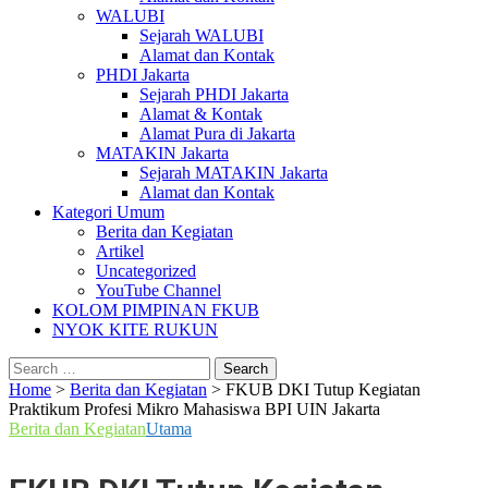
WALUBI
Sejarah WALUBI
Alamat dan Kontak
PHDI Jakarta
Sejarah PHDI Jakarta
Alamat & Kontak
Alamat Pura di Jakarta
MATAKIN Jakarta
Sejarah MATAKIN Jakarta
Alamat dan Kontak
Kategori Umum
Berita dan Kegiatan
Artikel
Uncategorized
YouTube Channel
KOLOM PIMPINAN FKUB
NYOK KITE RUKUN
Search
for:
Home
>
Berita dan Kegiatan
>
FKUB DKI Tutup Kegiatan
Praktikum Profesi Mikro Mahasiswa BPI UIN Jakarta
Berita dan Kegiatan
Utama