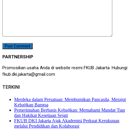
PARTNERSHIP
Promosikan usaha Anda di website resmi FKUB Jakarta. Hubungi:
fkub.dki.jakarta@gmail.com
TERKINI
Merdeka dalam Persatuan: Membumikan Pancasila, Merajut
Kebajikan Bangsa
Pemerintahan Berbasis Kebajikan: Memahami Mandat Tian
dan Hakikat Kesetiaan Sejati
FKUB DKI Jakarta Ajak Akademisi Perkuat Kerukunan
melalui Pendidikan dan Kolaborasi