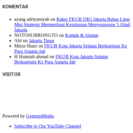
KOMENTAR
ayang adriyansyah
on
Raker FKUB DKI Jakarta Bahas Lima
Misi Strategis Memperkuat Kerukunan Menyongsong 5 Abad
Jakarta
NOTOSUBRONGTO
on
Kontak & Alamat
Abf
on
Jakarta Timur
Mirza Sharz
on
FKUB Kota Jakarta Selatan Berkunjung Ke
Pura Amarta Jati
H Hamzah ahmad
on
FKUB Kota Jakarta Selatan
Berkunjung Ke Pura Amarta Jati
VISITOR
Powered by
GenerusMedia
Subscribe to Our YouTube Channel