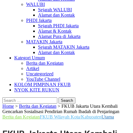
WALUBI
Sejarah WALUBI
Alamat dan Kontak
PHDI Jakarta
Sejarah PHDI Jakarta
Alamat & Kontak
Alamat Pura di Jakarta
MATAKIN Jakarta
Sejarah MATAKIN Jakarta
Alamat dan Kontak
Kategori Umum
Berita dan Kegiatan
Artikel
Uncategorized
YouTube Channel
KOLOM PIMPINAN FKUB
NYOK KITE RUKUN
Search
for:
Home
>
Berita dan Kegiatan
>
FKUB Jakarta Utara Kembali
Gencarkan Sosialisasi Pendirian Rumah Ibadah di Penjaringan
Berita dan Kegiatan
FKUB Wilayah Kota/Kabuoaten
Utama