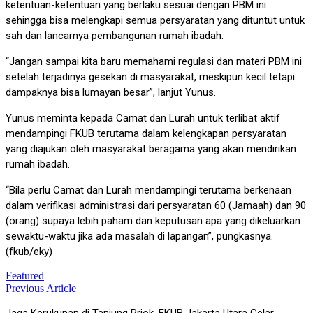
ketentuan-ketentuan yang berlaku sesuai dengan PBM ini
sehingga bisa melengkapi semua persyaratan yang dituntut untuk
sah dan lancarnya pembangunan rumah ibadah.
“Jangan sampai kita baru memahami regulasi dan materi PBM ini
setelah terjadinya gesekan di masyarakat, meskipun kecil tetapi
dampaknya bisa lumayan besar”, lanjut Yunus.
Yunus meminta kepada Camat dan Lurah untuk terlibat aktif
mendampingi FKUB terutama dalam kelengkapan persyaratan
yang diajukan oleh masyarakat beragama yang akan mendirikan
rumah ibadah.
“Bila perlu Camat dan Lurah mendampingi terutama berkenaan
dalam verifikasi administrasi dari persyaratan 60 (Jamaah) dan 90
(orang) supaya lebih paham dan keputusan apa yang dikeluarkan
sewaktu-waktu jika ada masalah di lapangan”, pungkasnya.
(fkub/eky)
Featured
Previous Article
Post
Jaga Kerukunan di Tanjung Priok, FKUB Jakarta Utara Gelar