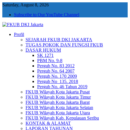
Saturday, August 8, 2026
Subscribe to Our YouTube Channel
Profil
FKUB DKI Jakarta
Jakarta Aman, Jakarta Damai dan Rukun
SEJARAH FKUB DKI JAKARTA
TUGAS POKOK DAN FUNGSI FKUB
DASAR HUKUM
SK 1271
PBM No. 9-8
Pergub No. 83 2012
Pergub No. 64 2007
Pergub No. 170 2009
Pergub No_135. 2018
Pergub No. 46 Tahun 2019
FKUB Wilayah Kota Jakarta Pusat
FKUB Wilayah Kota Jakarta Timur
FKUB Wilayah Kota Jakarta Barat
FKUB Wilayah Kota Jakarta Selatan
FKUB Wilayah Kota Jakarta Utara
FKUB Wilayah Kab. Kepulauan Seribu
KONTAK & ALAMAT
LAPORAN TAHUNAN