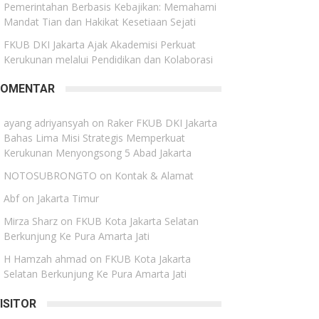
Pemerintahan Berbasis Kebajikan: Memahami
Mandat Tian dan Hakikat Kesetiaan Sejati
FKUB DKI Jakarta Ajak Akademisi Perkuat
Kerukunan melalui Pendidikan dan Kolaborasi
KOMENTAR
ayang adriyansyah
on
Raker FKUB DKI Jakarta
Bahas Lima Misi Strategis Memperkuat
Kerukunan Menyongsong 5 Abad Jakarta
NOTOSUBRONGTO
on
Kontak & Alamat
Abf
on
Jakarta Timur
Mirza Sharz
on
FKUB Kota Jakarta Selatan
Berkunjung Ke Pura Amarta Jati
H Hamzah ahmad
on
FKUB Kota Jakarta
Selatan Berkunjung Ke Pura Amarta Jati
ISITOR