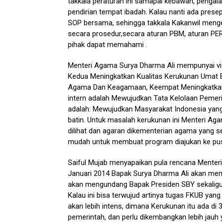
takkala peraturan ini samapai kebawah, pengala
pendirian tempat ibadah. Kalau nanti ada pres
SOP bersama, sehingga takkala Kakanwil mengel
secara prosedur,secara aturan PBM, aturan PE
pihak dapat memahami .
Menteri Agama Surya Dharma Ali mempunyai vis
Kedua Meningkatkan Kualitas Kerukunan Umat B
Agama Dan Keagamaan, Keempat Meningkatkan K
intern adalah Mewujudkan Tata Kelolaan Pemer
adalah: Mewujudkan Masyarakat Indonesia yang t
batin. Untuk masalah kerukunan ini Menteri Ag
dilihat dan agaran dikementerian agama yang se
mudah untuk membuat program diajukan ke pus
Saiful Mujab menyapaikan pula rencana Menter
Januari 2014 Bapak Surya Dharma Ali akan me
akan mengundang Bapak Presiden SBY sekaligus
Kalau ini bisa terwujud artinya tugas FKUB yan
akan lebih intens, dimana Kerukunan itu ada di 
pemerintah, dan perlu dikembangkan lebih jauh 