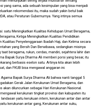
man menunjukan sering terjadi multitafsir tentang
epsi yang sama, ada sebuah kesimpulan yang bisa menjadi
uarkan rekomendasi itu, maka sudah yakin betul baik
RDA, atau Peraturan Gubernurnya. Yang intinya semua
i: satu Meningkatkan Kualitas Kehidupan Umat Beragama,
eragama, Ketiga Meningkatkan Kualitas Pendidikan
ualitas Penyelenggaraan Ibadah Haji, dan Kelima secara
intahan yang Bersih Dan Berwibawa, sedangkan misinya
aat beragama, rukun, cerdas, mandiri, sejahtera lahir dan
ama Bapak Surya Dharma Ali memberi porsi yang besar, itu
karang berbasis eselon satu. Artinya kita akan lebih
at, dan FKUB bisa mengawal anggaran ini.
i Agama Bapak Surya Dharma Ali bahwa nanti tanggal 5
ngadakan Gerak Jalan Kerukunan Umat Beragama, dan
 akan diluncurkan sebagai Hari Kerukunan Nasional.
g mengawal kerukunan tingkat provinsi dan kabupaten itu
3 landasan yaitu kerukuan intern, kerukunan antar dan antar
yaitu kerukunan antar gang, Kerukunan antar suku,