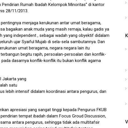
Pendirian Rumah Ibadah Kelompok Minoritas” di kantor
mis 28/11/2013.
pentingnya menjaga kerukunan antar umat beragama,
asa bagaikan anak muda yang masih remaja, kalau gadis ya
ah yang independent , sebagai wadah yang obyektif didalam
luruh ujar Syaiful Mujab di sela-sela sambutannya. Dan
kerukunan umat beragama, negara negara lain itu
erbangun begitu rapih, persoalan-persoalan dan konflik-
a pada dasarnya konflik-konflik itu bukan konflik agama
 Jakarta yang
alah satu
 lebih intensif didalam koordinasi antara pengurus, dan
ikan apresiasi yang sangat tinggi kepada Pengurus FKUB
pendirian tempat ibadah dalam Focus Groud Discussion,
V
ama antara pengurus, sehingga tidak ada multitafsir