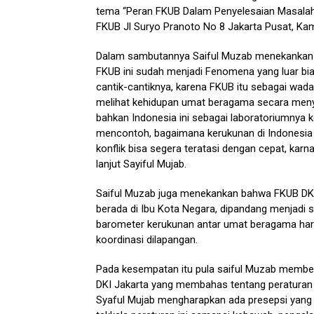
tema “Peran FKUB Dalam Penyelesaian Masalah 
FKUB Jl Suryo Pranoto No 8 Jakarta Pusat, Ka
Dalam sambutannya Saiful Muzab menekankan 
FKUB ini sudah menjadi Fenomena yang luar bi
cantik-cantiknya, karena FKUB itu sebagai wad
melihat kehidupan umat beragama secara menye
bahkan Indonesia ini sebagai laboratoriumnya 
mencontoh, bagaimana kerukunan di Indonesia t
konflik bisa segera teratasi dengan cepat, karn
lanjut Sayiful Mujab.
Saiful Muzab juga menekankan bahwa FKUB DKI
berada di Ibu Kota Negara, dipandang menjadi s
barometer kerukunan antar umat beragama harus
koordinasi dilapangan.
Pada kesempatan itu pula saiful Muzab member
DKI Jakarta yang membahas tentang peraturan 
Syaful Mujab mengharapkan ada presepsi yang s