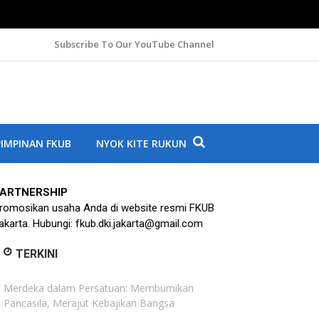
Subscribe To Our YouTube Channel
A
IMPINAN FKUB
NYOK KITE RUKUN
ARTNERSHIP
romosikan usaha Anda di website resmi FKUB
akarta. Hubungi: fkub.dki.jakarta@gmail.com
TERKINI
Merdeka dalam Persatuan: Membumikan
Pancasila, Merajut Kebajikan Bangsa