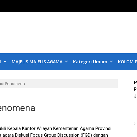
KUB DKI JAKART
ta Aman, Jakarta Damai dan Rukun
N
MAJELIS MAJELIS AGAMA
Kategori Umum
KOLOM P
P
adi Fenomena
P
J
Fenomena
ili Kepala Kantor Wilayah Kementerian Agama Provinsi
acara Diskusi Focus Group Discussion (FGD) dengan