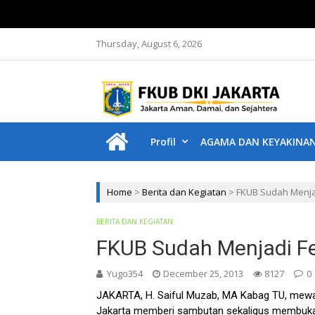
Thursday, August 6, 2026
F
Jakar
Profil
AGAMA DAN KEYAKINA
Home
>
Berita dan Kegiatan
>
FKUB Sudah Menj
BERITA DAN KEGIATAN
FKUB Sudah Menjadi 
Yugo354
December 25, 2013
8127
0
JAKARTA, H. Saiful Muzab, MA Kabag TU, mewak
Jakarta memberi sambutan sekaligus membuka 