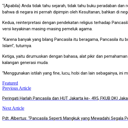
“(Apabila) Anda tidak tahu sejarah, tidak tahu buku peradaban dan r
bahwa di negara ini pernah dipimpin oleh Kesultanan, bahkan di neg
Kedua, reinterpretasi dengan pendekatan religius terhadap Pancasi
versi keyakinan masing-masing pemeluk agama.
“Karena banyak yang bilang Pancasila itu beragama, Pancasila itu 
Islam”, tuturnya.
Ketiga, yaitu dirumuskan dengan bahasa, alat pikir dan pemahaman a
kalangan generasi muda.
“Menggunakan istilah yang fine, lucu, hobi dan lain sebagainya, in
Featured
Previous Article
Post
Peringati Harlah Pancasila dan HUT Jakarta ke- 495, FKUB DKI Jak
navigation
Next Article
Pdt. Albertus: “Pancasila Seperti Mangkuk yang Mewadahi Segala 