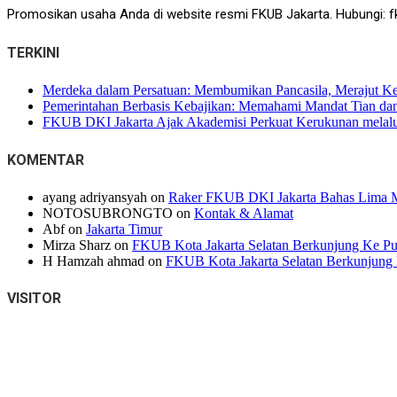
Promosikan usaha Anda di website resmi FKUB Jakarta. Hubungi: f
TERKINI
Merdeka dalam Persatuan: Membumikan Pancasila, Merajut K
Pemerintahan Berbasis Kebajikan: Memahami Mandat Tian dan 
FKUB DKI Jakarta Ajak Akademisi Perkuat Kerukunan melalui
KOMENTAR
ayang adriyansyah
on
Raker FKUB DKI Jakarta Bahas Lima M
NOTOSUBRONGTO
on
Kontak & Alamat
Abf
on
Jakarta Timur
Mirza Sharz
on
FKUB Kota Jakarta Selatan Berkunjung Ke Pur
H Hamzah ahmad
on
FKUB Kota Jakarta Selatan Berkunjung 
VISITOR