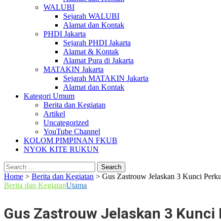
WALUBI
Sejarah WALUBI
Alamat dan Kontak
PHDI Jakarta
Sejarah PHDI Jakarta
Alamat & Kontak
Alamat Pura di Jakarta
MATAKIN Jakarta
Sejarah MATAKIN Jakarta
Alamat dan Kontak
Kategori Umum
Berita dan Kegiatan
Artikel
Uncategorized
YouTube Channel
KOLOM PIMPINAN FKUB
NYOK KITE RUKUN
Search
for:
Home
>
Berita dan Kegiatan
>
Gus Zastrouw Jelaskan 3 Kunci Perkua
Berita dan Kegiatan
Utama
Gus Zastrouw Jelaskan 3 Kunci P