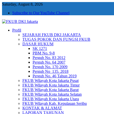
Saturday, August 8, 2026
Subscribe to Our YouTube Channel
Profil
FKUB DKI Jakarta
Jakarta Aman, Jakarta Damai dan Rukun
SEJARAH FKUB DKI JAKARTA
TUGAS POKOK DAN FUNGSI FKUB
DASAR HUKUM
SK 1271
PBM No. 9-8
Pergub No. 83 2012
Pergub No. 64 2007
Pergub No. 170 2009
Pergub No_135. 2018
Pergub No. 46 Tahun 2019
FKUB Wilayah Kota Jakarta Pusat
FKUB Wilayah Kota Jakarta Timur
FKUB Wilayah Kota Jakarta Barat
FKUB Wilayah Kota Jakarta Selatan
FKUB Wilayah Kota Jakarta Utara
FKUB Wilayah Kab. Kepulauan Seribu
KONTAK & ALAMAT
LAPORAN TAHUNAN