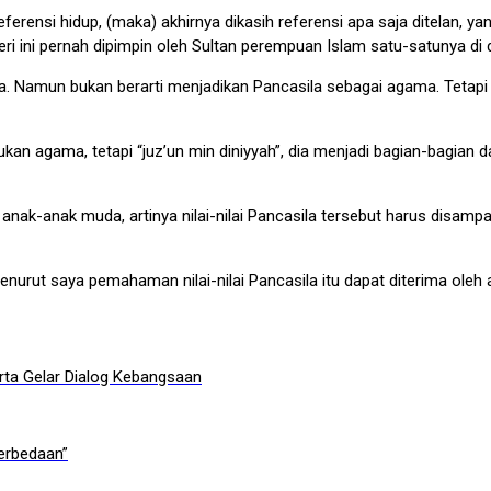
eferensi hidup, (maka) akhirnya dikasih referensi apa saja ditelan, y
eri ini pernah dipimpin oleh Sultan perempuan Islam satu-satunya di 
la. Namun bukan berarti menjadikan Pancasila sebagai agama. Tetapi 
bukan agama, tetapi “juz’un min diniyyah”, dia menjadi bagian-bagia
nak-anak muda, artinya nilai-nilai Pancasila tersebut harus disampa
i menurut saya pemahaman nilai-nilai Pancasila itu dapat diterima ol
arta Gelar Dialog Kebangsaan
Perbedaan”