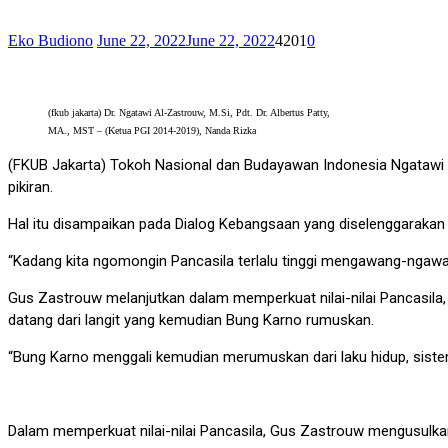
Eko Budiono
June 22, 2022
June 22, 2022
4201
0
(fkub jakarta) Dr. Ngatawi Al-Zastrouw, M.Si, Pdt. Dr. Albertus Patty,
MA., MST – (Ketua PGI 2014-2019), Nanda Rizka
(FKUB Jakarta) Tokoh Nasional dan Budayawan Indonesia Ngatawi A
pikiran.
Hal itu disampaikan pada Dialog Kebangsaan yang diselenggarakan
“Kadang kita ngomongin Pancasila terlalu tinggi mengawang-ngawan
Gus Zastrouw melanjutkan dalam memperkuat nilai-nilai Pancasila, 
datang dari langit yang kemudian Bung Karno rumuskan.
“Bung Karno menggali kemudian merumuskan dari laku hidup, sistem n
Dalam memperkuat nilai-nilai Pancasila, Gus Zastrouw mengusulkan