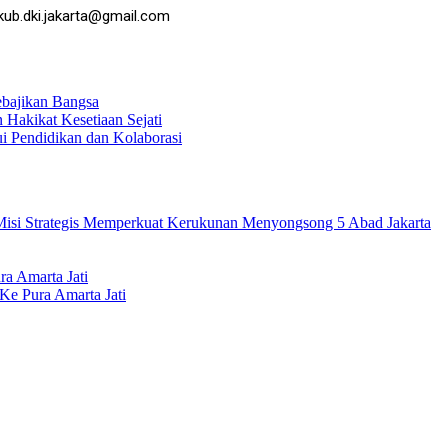
kub.dki.jakarta@gmail.com
ebajikan Bangsa
Hakikat Kesetiaan Sejati
 Pendidikan dan Kolaborasi
isi Strategis Memperkuat Kerukunan Menyongsong 5 Abad Jakarta
a Amarta Jati
Ke Pura Amarta Jati