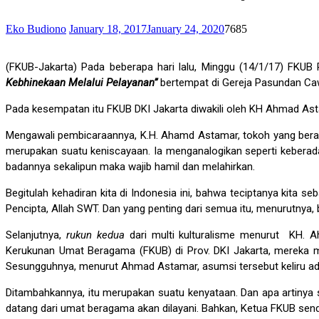
Eko Budiono
January 18, 2017
January 24, 2020
7685
(FKUB-Jakarta) Pada beberapa hari lalu, Minggu (14/1/17) FKUB
Kebhinekaan Melalui
Pelayanan”
bertempat di Gereja Pasundan Ca
Pada kesempatan itu FKUB DKI Jakarta diwakili oleh KH Ahmad Ast
Mengawali pembicaraannya, K.H. Ahamd Astamar, tokoh yang berasa
merupakan suatu keniscayaan. Ia menganalogikan seperti keberada
badannya sekalipun maka wajib hamil dan melahirkan.
Begitulah kehadiran kita di Indonesia ini, bahwa teciptanya kit
Pencipta, Allah SWT. Dan yang penting dari semua itu, menurutnya, 
Selanjutnya,
rukun kedua
dari multi kulturalisme menurut KH. 
Kerukunan Umat Beragama (FKUB) di Prov. DKI Jakarta, mereka mu
Sesungguhnya, menurut Ahmad Astamar, asumsi tersebut keliru adan
Ditambahkannya, itu merupakan suatu kenyataan. Dan apa artinya
datang dari umat beragama akan dilayani. Bahkan, Ketua FKUB sendi