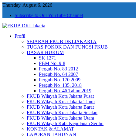
Thursday, August 6, 2026
Subscribe to Our YouTube Channel
Profil
FKUB DKI Jakarta
Jakarta Aman, Jakarta Damai dan Rukun
SEJARAH FKUB DKI JAKARTA
TUGAS POKOK DAN FUNGSI FKUB
DASAR HUKUM
SK 1271
PBM No. 9-8
Pergub No. 83 2012
Pergub No. 64 2007
Pergub No. 170 2009
Pergub No_135. 2018
Pergub No. 46 Tahun 2019
FKUB Wilayah Kota Jakarta Pusat
FKUB Wilayah Kota Jakarta Timur
FKUB Wilayah Kota Jakarta Barat
FKUB Wilayah Kota Jakarta Selatan
FKUB Wilayah Kota Jakarta Utara
FKUB Wilayah Kab. Kepulauan Seribu
KONTAK & ALAMAT
LAPORAN TAHUNAN