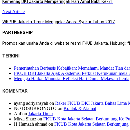
Kemenag DKI Jakarta Memperingati Hari Amal Bakti Ke-71
navigation
Next Article
WKPUB Jakarta Timur Menggelar Acara Syukur Tahun 2017
PARTNERSHIP
Promosikan usaha Anda di website resmi FKUB Jakarta. Hubungi: f
TERKINI
Pemerintahan Berbasis Kebajikan: Memahami Mandat Tian dan 
FKUB DKI Jakarta Ajak Akademisi Perkuat Kerukunan melalui
Menjaga Harkat Manusia: Refleksi Hari Dunia Melawan Perd
KOMENTAR
ayang adriyansyah
on
Raker FKUB DKI Jakarta Bahas Lima M
NOTOSUBRONGTO
on
Kontak & Alamat
Abf
on
Jakarta Timur
Mirza Sharz
on
FKUB Kota Jakarta Selatan Berkunjung Ke Pur
H Hamzah ahmad
on
FKUB Kota Jakarta Selatan Berkunjung 