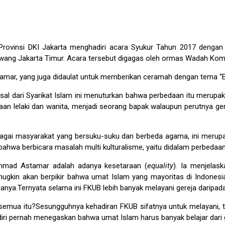
 Provinsi DKI Jakarta menghadiri acara Syukur Tahun 2017 dengan
wang Jakarta Timur. Acara tersebut digagas oleh ormas Wadah Kom
amar, yang juga didaulat untuk memberikan ceramah dengan tema “Em
l dari Syarikat Islam ini menuturkan bahwa perbedaan itu merupak
an lelaki dan wanita, menjadi seorang bapak walaupun perutnya gend
a sebagai masyarakat yang bersuku-suku dan berbeda agama, ini me
bahwa berbicara masalah multi kulturalisme, yaitu didalam perbedaan
Ahmad Astamar adalah adanya kesetaraan (
equality
). Ia menjelas
gkin akan berpikir bahwa umat Islam yang mayoritas di Indonesia
ya.Ternyata selama ini FKUB lebih banyak melayani gereja daripada
 semua itu?Sesungguhnya kehadiran FKUB sifatnya untuk melayani, 
ri pernah menegaskan bahwa umat Islam harus banyak belajar dari ge