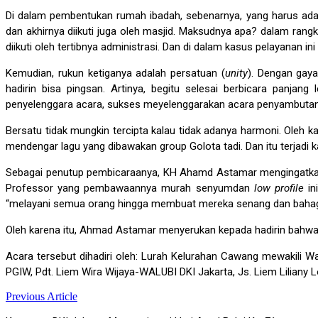
Di dalam pembentukan rumah ibadah, sebenarnya, yang harus ada
dan akhirnya diikuti juga oleh masjid. Maksudnya apa? dalam rang
diikuti oleh tertibnya administrasi. Dan di dalam kasus pelayanan i
Kemudian, rukun ketiganya adalah persatuan (
unity
). Dengan gaya
hadirin bisa pingsan. Artinya, begitu selesai berbicara panjang
penyelenggara acara, sukses meyelenggarakan acara penyambutan 
Bersatu tidak mungkin tercipta kalau tidak adanya harmoni. Oleh
mendengar lagu yang dibawakan group Golota tadi. Dan itu terjadi 
Sebagai penutup pembicaraanya, KH Ahamd Astamar mengingatkan p
Professor yang pembawaannya murah senyumdan
low profile
in
“melayani semua orang hingga membuat mereka senang dan bahagia
Oleh karena itu, Ahmad Astamar menyerukan kepada hadirin bahwa 
Acara tersebut dihadiri oleh: Lurah Kelurahan Cawang mewakili W
PGIW, Pdt. Liem Wira Wijaya-WALUBI DKI Jakarta, Js. Liem Lilian
Previous Article
Post