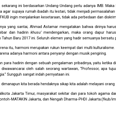
 sekarang ini berdasarkan Undang-Undang perlu adanya IMB. Maka 
ka agar supaya rumah ibadah itu lestari, tidak menjadi permasalah
ni FKUB ingin menjalankan kesetaraan, tidak ada perbedaan dan diskrim
nya yang santai, Ahmad Astamar mengatakan bahwa dirinya harus be
 lebar dan hadirin
khusu’
mendengarkan, maka orang dapur harus
Tahun Baru 2017 ini. Seluruh elemen yang hadir semuanya bersatu 
 karena itu, harmoni merupakan rukun keempat dari multi kultural
karena adanya harmoni antara penyanyi dengan musik pengiring.
ara hadirin dengan sebuah pengalaman pribadinya, yaitu ketika di
i diwawancarai oleh salah seorang wartawan, “Professor, apa tuju
.” Sungguh sangat indah pernyataan ini.
dimanapun kita berada hendaknya sikap kita adalah melayani orang
alikota Jakarta Timur, masyarakat sekitar dan para tokoh agama dar
y Lontoh-MATAKIN Jakarta, dan Nengah Dharma-PHDI Jakarta.(fkub/im