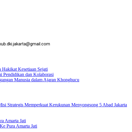
kub.dki.jakarta@gmail.com
Hakikat Kesetiaan Sejati
 Pendidikan dan Kolaborasi
agangan Manusia dalam Ajaran Khonghucu
isi Strategis Memperkuat Kerukunan Menyongsong 5 Abad Jakarta
a Amarta Jati
Ke Pura Amarta Jati