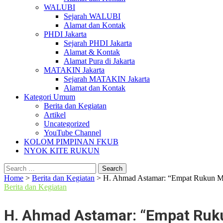
WALUBI
Sejarah WALUBI
Alamat dan Kontak
PHDI Jakarta
Sejarah PHDI Jakarta
Alamat & Kontak
Alamat Pura di Jakarta
MATAKIN Jakarta
Sejarah MATAKIN Jakarta
Alamat dan Kontak
Kategori Umum
Berita dan Kegiatan
Artikel
Uncategorized
YouTube Channel
KOLOM PIMPINAN FKUB
NYOK KITE RUKUN
Search
for:
Home
>
Berita dan Kegiatan
>
H. Ahmad Astamar: “Empat Rukun Mu
Berita dan Kegiatan
H. Ahmad Astamar: “Empat Ruku