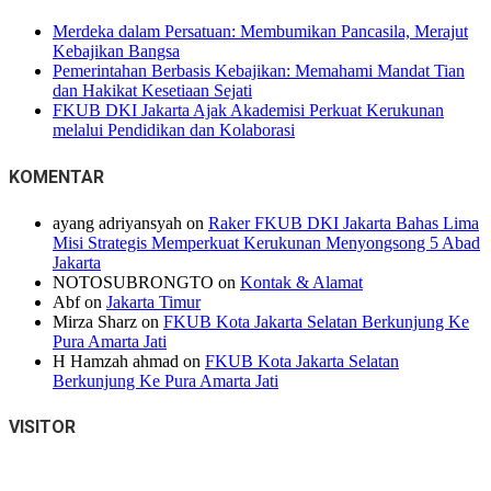
Merdeka dalam Persatuan: Membumikan Pancasila, Merajut
Kebajikan Bangsa
Pemerintahan Berbasis Kebajikan: Memahami Mandat Tian
dan Hakikat Kesetiaan Sejati
FKUB DKI Jakarta Ajak Akademisi Perkuat Kerukunan
melalui Pendidikan dan Kolaborasi
KOMENTAR
ayang adriyansyah
on
Raker FKUB DKI Jakarta Bahas Lima
Misi Strategis Memperkuat Kerukunan Menyongsong 5 Abad
Jakarta
NOTOSUBRONGTO
on
Kontak & Alamat
Abf
on
Jakarta Timur
Mirza Sharz
on
FKUB Kota Jakarta Selatan Berkunjung Ke
Pura Amarta Jati
H Hamzah ahmad
on
FKUB Kota Jakarta Selatan
Berkunjung Ke Pura Amarta Jati
VISITOR