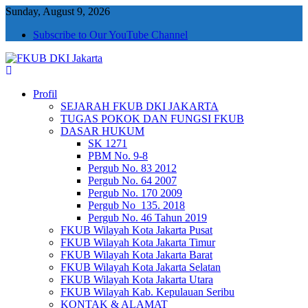
Sunday, August 9, 2026
Subscribe to Our YouTube Channel
FKUB DKI Jakarta
Jakarta Aman, Jakarta Damai dan Rukun
Profil
SEJARAH FKUB DKI JAKARTA
TUGAS POKOK DAN FUNGSI FKUB
DASAR HUKUM
SK 1271
PBM No. 9-8
Pergub No. 83 2012
Pergub No. 64 2007
Pergub No. 170 2009
Pergub No_135. 2018
Pergub No. 46 Tahun 2019
FKUB Wilayah Kota Jakarta Pusat
FKUB Wilayah Kota Jakarta Timur
FKUB Wilayah Kota Jakarta Barat
FKUB Wilayah Kota Jakarta Selatan
FKUB Wilayah Kota Jakarta Utara
FKUB Wilayah Kab. Kepulauan Seribu
KONTAK & ALAMAT