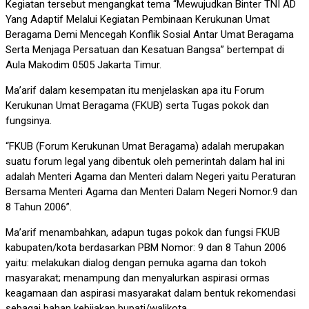
Kegiatan tersebut mengangkat tema “Mewujudkan Binter TNI AD
Yang Adaptif Melalui Kegiatan Pembinaan Kerukunan Umat
Beragama Demi Mencegah Konflik Sosial Antar Umat Beragama
Serta Menjaga Persatuan dan Kesatuan Bangsa” bertempat di
Aula Makodim 0505 Jakarta Timur.
Ma’arif dalam kesempatan itu menjelaskan apa itu Forum
Kerukunan Umat Beragama (FKUB) serta Tugas pokok dan
fungsinya.
“FKUB (Forum Kerukunan Umat Beragama) adalah merupakan
suatu forum legal yang dibentuk oleh pemerintah dalam hal ini
adalah Menteri Agama dan Menteri dalam Negeri yaitu Peraturan
Bersama Menteri Agama dan Menteri Dalam Negeri Nomor.9 dan
8 Tahun 2006”.
Ma’arif menambahkan, adapun tugas pokok dan fungsi FKUB
kabupaten/kota berdasarkan PBM Nomor: 9 dan 8 Tahun 2006
yaitu: melakukan dialog dengan pemuka agama dan tokoh
masyarakat; menampung dan menyalurkan aspirasi ormas
keagamaan dan aspirasi masyarakat dalam bentuk rekomendasi
sebagai bahan kebijakan bupati/walikota.