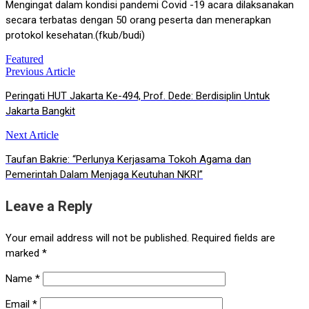
Mengingat dalam kondisi pandemi Covid -19 acara dilaksanakan
secara terbatas dengan 50 orang peserta dan menerapkan
protokol kesehatan.(fkub/budi)
Featured
Previous Article
Post
Peringati HUT Jakarta Ke-494, Prof. Dede: Berdisiplin Untuk
navigation
Jakarta Bangkit
Next Article
Taufan Bakrie: “Perlunya Kerjasama Tokoh Agama dan
Pemerintah Dalam Menjaga Keutuhan NKRI”
Leave a Reply
Your email address will not be published.
Required fields are
marked
*
Name
*
Email
*