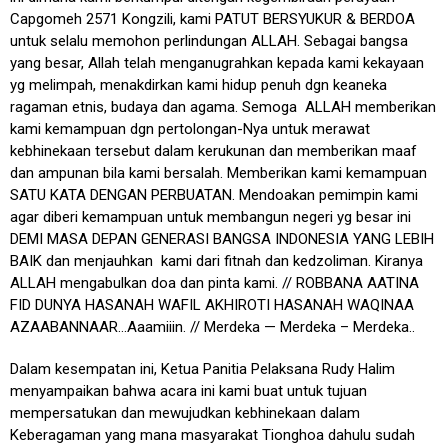
Capgomeh 2571 Kongzili, kami PATUT BERSYUKUR & BERDOA
untuk selalu memohon perlindungan ALLAH. Sebagai bangsa
yang besar, Allah telah menganugrahkan kepada kami kekayaan
yg melimpah, menakdirkan kami hidup penuh dgn keaneka
ragaman etnis, budaya dan agama. Semoga ALLAH memberikan
kami kemampuan dgn pertolongan-Nya untuk merawat
kebhinekaan tersebut dalam kerukunan dan memberikan maaf
dan ampunan bila kami bersalah. Memberikan kami kemampuan
SATU KATA DENGAN PERBUATAN. Mendoakan pemimpin kami
agar diberi kemampuan untuk membangun negeri yg besar ini
DEMI MASA DEPAN GENERASI BANGSA INDONESIA YANG LEBIH
BAIK dan menjauhkan kami dari fitnah dan kedzoliman. Kiranya
ALLAH mengabulkan doa dan pinta kami. // ROBBANA AATINA
FID DUNYA HASANAH WAFIL AKHIROTI HASANAH WAQINAA
AZAABANNAAR…Aaamiiin. // Merdeka — Merdeka – Merdeka..
Dalam kesempatan ini, Ketua Panitia Pelaksana Rudy Halim
menyampaikan bahwa acara ini kami buat untuk tujuan
mempersatukan dan mewujudkan kebhinekaan dalam
Keberagaman yang mana masyarakat Tionghoa dahulu sudah