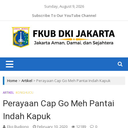
Sunday, August 9, 2026
Subscribe To Our YouTube Channel
Jaka
Ama
Jaka
Dam
J
da
Ruk
Home
>
Artikel
>
Perayaan Cap Go Meh Pantai Indah Kapuk
ARTIKEL
KONGHUCU
Perayaan Cap Go Meh Pantai
Indah Kapuk
Eko Budiono
February 10, 2020
12189
0