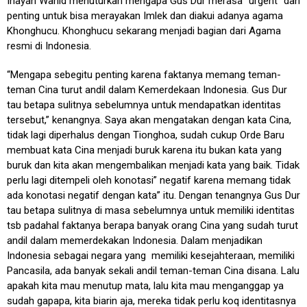
Inayah Wahid menuturkan mengapa Gus Dur merasa “urgent” dan
penting untuk bisa merayakan Imlek dan diakui adanya agama
Khonghucu. Khonghucu sekarang menjadi bagian dari Agama
resmi di Indonesia.
“Mengapa sebegitu penting karena faktanya memang teman-
teman Cina turut andil dalam Kemerdekaan Indonesia. Gus Dur
tau betapa sulitnya sebelumnya untuk mendapatkan identitas
tersebut,” kenangnya. Saya akan mengatakan dengan kata Cina,
tidak lagi diperhalus dengan Tionghoa, sudah cukup Orde Baru
membuat kata Cina menjadi buruk karena itu bukan kata yang
buruk dan kita akan mengembalikan menjadi kata yang baik. Tidak
perlu lagi ditempeli oleh konotasi” negatif karena memang tidak
ada konotasi negatif dengan kata” itu. Dengan tenangnya Gus Dur
tau betapa sulitnya di masa sebelumnya untuk memiliki identitas
tsb padahal faktanya berapa banyak orang Cina yang sudah turut
andil dalam memerdekakan Indonesia. Dalam menjadikan
Indonesia sebagai negara yang memiliki kesejahteraan, memiliki
Pancasila, ada banyak sekali andil teman-teman Cina disana. Lalu
apakah kita mau menutup mata, lalu kita mau menganggap ya
sudah gapapa, kita biarin aja, mereka tidak perlu koq identitasnya