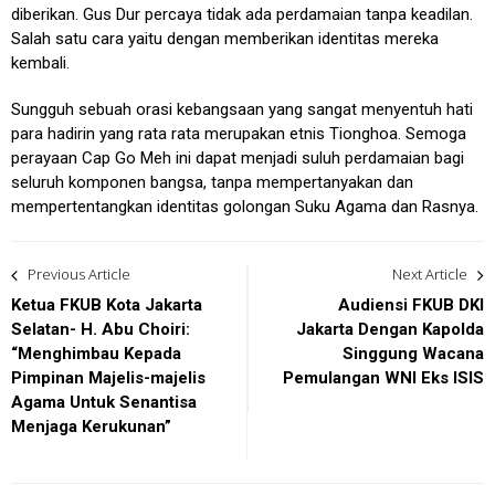
diberikan. Gus Dur percaya tidak ada perdamaian tanpa keadilan.
Salah satu cara yaitu dengan memberikan identitas mereka
kembali.
Sungguh sebuah orasi kebangsaan yang sangat menyentuh hati
para hadirin yang rata rata merupakan etnis Tionghoa. Semoga
perayaan Cap Go Meh ini dapat menjadi suluh perdamaian bagi
seluruh komponen bangsa, tanpa mempertanyakan dan
mempertentangkan identitas golongan Suku Agama dan Rasnya.
Post
Previous Article
Next Article
navigation
Ketua FKUB Kota Jakarta
Audiensi FKUB DKI
Selatan- H. Abu Choiri:
Jakarta Dengan Kapolda
“Menghimbau Kepada
Singgung Wacana
Pimpinan Majelis-majelis
Pemulangan WNI Eks ISIS
Agama Untuk Senantisa
Menjaga Kerukunan”