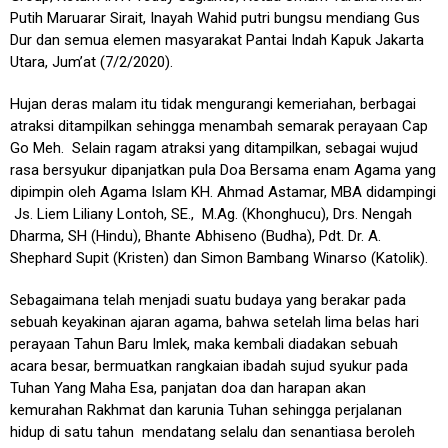
Putih Maruarar Sirait, Inayah Wahid putri bungsu mendiang Gus
Dur dan semua elemen masyarakat Pantai Indah Kapuk Jakarta
Utara, Jum’at (7/2/2020).
Hujan deras malam itu tidak mengurangi kemeriahan, berbagai
atraksi ditampilkan sehingga menambah semarak perayaan Cap
Go Meh. Selain ragam atraksi yang ditampilkan, sebagai wujud
rasa bersyukur dipanjatkan pula Doa Bersama enam Agama yang
dipimpin oleh Agama Islam KH. Ahmad Astamar, MBA didampingi
Js. Liem Liliany Lontoh, SE., M.Ag. (Khonghucu), Drs. Nengah
Dharma, SH (Hindu), Bhante Abhiseno (Budha), Pdt. Dr. A.
Shephard Supit (Kristen) dan Simon Bambang Winarso (Katolik).
Sebagaimana telah menjadi suatu budaya yang berakar pada
sebuah keyakinan ajaran agama, bahwa setelah lima belas hari
perayaan Tahun Baru Imlek, maka kembali diadakan sebuah
acara besar, bermuatkan rangkaian ibadah sujud syukur pada
Tuhan Yang Maha Esa, panjatan doa dan harapan akan
kemurahan Rakhmat dan karunia Tuhan sehingga perjalanan
hidup di satu tahun mendatang selalu dan senantiasa beroleh