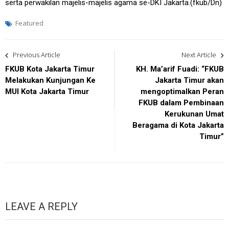
serta perwakilan majelis-majelis agama se-DKI Jakarta.(fkub/Dn)
Featured
Post
Previous Article
Next Article
navigation
FKUB Kota Jakarta Timur
KH. Ma’arif Fuadi: “FKUB
Melakukan Kunjungan Ke
Jakarta Timur akan
MUI Kota Jakarta Timur
mengoptimalkan Peran
FKUB dalam Pembinaan
Kerukunan Umat
Beragama di Kota Jakarta
Timur”
LEAVE A REPLY