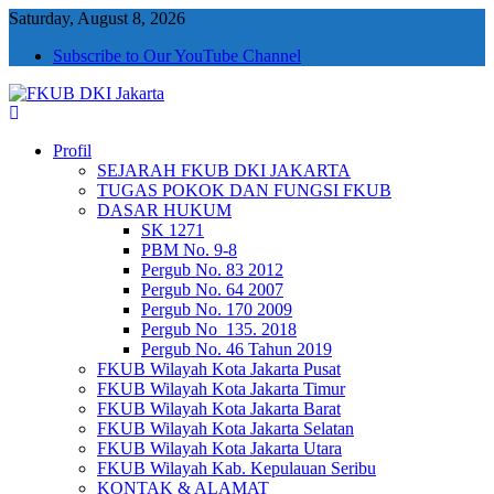
Saturday, August 8, 2026
Subscribe to Our YouTube Channel
FKUB DKI Jakarta
Jakarta Aman, Jakarta Damai dan Rukun
Profil
SEJARAH FKUB DKI JAKARTA
TUGAS POKOK DAN FUNGSI FKUB
DASAR HUKUM
SK 1271
PBM No. 9-8
Pergub No. 83 2012
Pergub No. 64 2007
Pergub No. 170 2009
Pergub No_135. 2018
Pergub No. 46 Tahun 2019
FKUB Wilayah Kota Jakarta Pusat
FKUB Wilayah Kota Jakarta Timur
FKUB Wilayah Kota Jakarta Barat
FKUB Wilayah Kota Jakarta Selatan
FKUB Wilayah Kota Jakarta Utara
FKUB Wilayah Kab. Kepulauan Seribu
KONTAK & ALAMAT