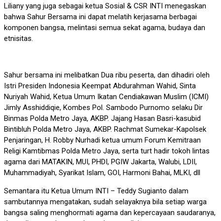
Liliany yang juga sebagai ketua Sosial & CSR INTI menegaskan
bahwa Sahur Bersama ini dapat melatih kerjasama berbagai
komponen bangsa, melintasi semua sekat agama, budaya dan
etnisitas.
Sahur bersama ini melibatkan Dua ribu peserta, dan dihadiri oleh
Istri Presiden Indonesia Keempat Abdurahman Wahid, Sinta
Nuriyah Wahid, Ketua Umum Ikatan Cendiakawan Muslim (ICMI)
Jimly Asshiddiqie, Kombes Pol. Sambodo Purnomo selaku Dir
Binmas Polda Metro Jaya, AKBP. Jajang Hasan Basri-kasubid
Bintibluh Polda Metro Jaya, AKBP. Rachmat Sumekar-Kapolsek
Penjaringan, H. Robby Nurhadi ketua umum Forum Kemitraan
Religi Kamtibmas Polda Metro Jaya, serta turt hadir tokoh lintas
agama dari MATAKIN, MUI, PHDI, PGIW Jakarta, Walubi, LDII,
Muhammadiyah, Syarikat Islam, GOI, Harmoni Bahai, MLKI, dll
Semantara itu Ketua Umum INTI – Teddy Sugianto dalam
sambutannya mengatakan, sudah selayaknya bila setiap warga
bangsa saling menghormati agama dan kepercayaan saudaranya,