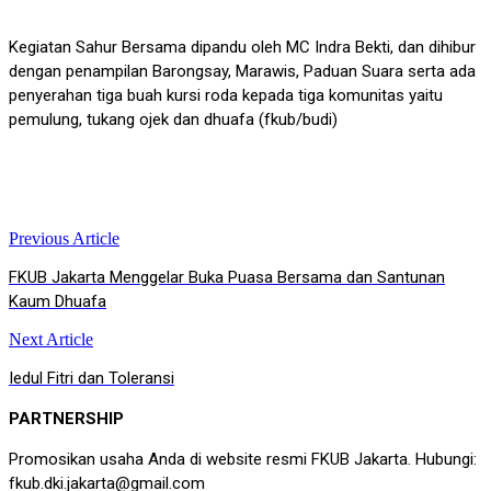
Kegiatan Sahur Bersama dipandu oleh MC Indra Bekti, dan dihibur
dengan penampilan Barongsay, Marawis, Paduan Suara serta ada
penyerahan tiga buah kursi roda kepada tiga komunitas yaitu
pemulung, tukang ojek dan dhuafa (fkub/budi)
Previous Article
Post
FKUB Jakarta Menggelar Buka Puasa Bersama dan Santunan
navigation
Kaum Dhuafa
Next Article
Iedul Fitri dan Toleransi
PARTNERSHIP
Promosikan usaha Anda di website resmi FKUB Jakarta. Hubungi:
fkub.dki.jakarta@gmail.com