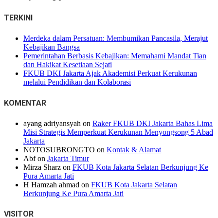
TERKINI
Merdeka dalam Persatuan: Membumikan Pancasila, Merajut
Kebajikan Bangsa
Pemerintahan Berbasis Kebajikan: Memahami Mandat Tian
dan Hakikat Kesetiaan Sejati
FKUB DKI Jakarta Ajak Akademisi Perkuat Kerukunan
melalui Pendidikan dan Kolaborasi
KOMENTAR
ayang adriyansyah
on
Raker FKUB DKI Jakarta Bahas Lima
Misi Strategis Memperkuat Kerukunan Menyongsong 5 Abad
Jakarta
NOTOSUBRONGTO
on
Kontak & Alamat
Abf
on
Jakarta Timur
Mirza Sharz
on
FKUB Kota Jakarta Selatan Berkunjung Ke
Pura Amarta Jati
H Hamzah ahmad
on
FKUB Kota Jakarta Selatan
Berkunjung Ke Pura Amarta Jati
VISITOR