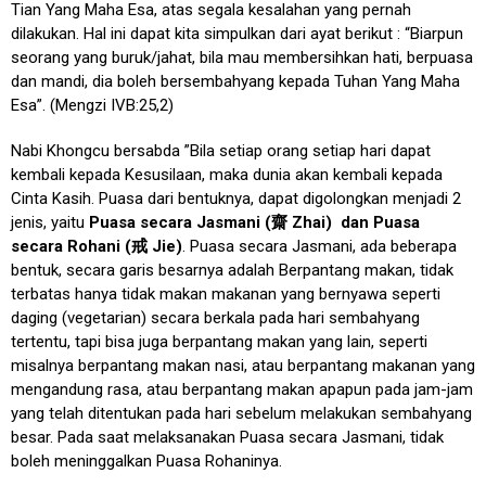
Tian Yang Maha Esa, atas segala kesalahan yang pernah
dilakukan. Hal ini dapat kita simpulkan dari ayat berikut : “Biarpun
seorang yang buruk/jahat, bila mau membersihkan hati, berpuasa
dan mandi, dia boleh bersembahyang kepada Tuhan Yang Maha
Esa”. (Mengzi IVB:25,2)
Nabi Khongcu bersabda ”Bila setiap orang setiap hari dapat
kembali kepada Kesusilaan, maka dunia akan kembali kepada
Cinta Kasih. Puasa dari bentuknya, dapat digolongkan menjadi 2
jenis, yaitu
Puasa secara
Jasmani
(
齋
Zhai)
dan Puasa
secara
Rohani (
戒
Jie)
. Puasa secara Jasmani, ada beberapa
bentuk, secara garis besarnya adalah Berpantang makan, tidak
terbatas hanya tidak makan makanan yang bernyawa seperti
daging (vegetarian) secara berkala pada hari sembahyang
tertentu, tapi bisa juga berpantang makan yang lain, seperti
misalnya berpantang makan nasi, atau berpantang makanan yang
mengandung rasa, atau berpantang makan apapun pada jam-jam
yang telah ditentukan pada hari sebelum melakukan sembahyang
besar. Pada saat melaksanakan Puasa secara Jasmani, tidak
boleh meninggalkan Puasa Rohaninya.