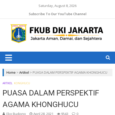
Saturday, August 8, 2026
Subscribe To Our YouTube Channel
Jaka
Ama
Jaka
Dam
J
da
Ruk
Home
>
Artikel
>
PUASA DALAM PERSPEKTIF AGAMA KHONGHUCU
ARTIKEL
KONGHUCU
PUASA DALAM PERSPEKTIF
AGAMA KHONGHUCU
Eko Budiono
April 28, 2021
9543
0