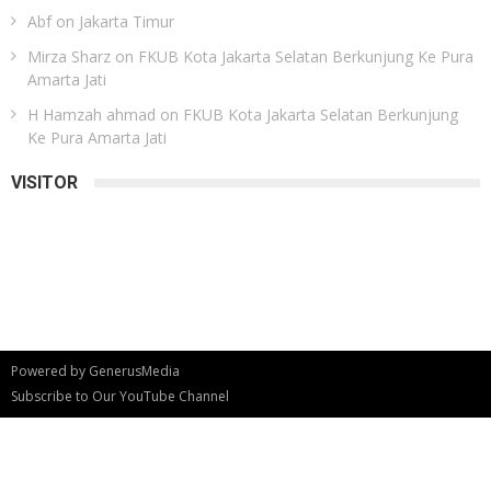
Abf
on
Jakarta Timur
Mirza Sharz
on
FKUB Kota Jakarta Selatan Berkunjung Ke Pura
Amarta Jati
H Hamzah ahmad
on
FKUB Kota Jakarta Selatan Berkunjung
Ke Pura Amarta Jati
VISITOR
Powered by
GenerusMedia
Subscribe to Our YouTube Channel