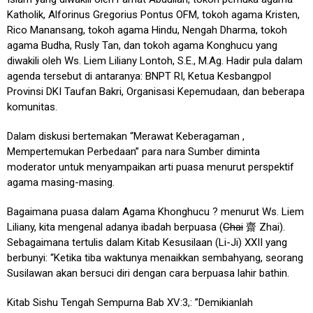
Katholik, Alforinus Gregorius Pontus OFM, tokoh agama Kristen,
Rico Manansang, tokoh agama Hindu, Nengah Dharma, tokoh
agama Budha, Rusly Tan, dan tokoh agama Konghucu yang
diwakili oleh Ws. Liem Liliany Lontoh, S.E., M.Ag. Hadir pula dalam
agenda tersebut di antaranya: BNPT RI, Ketua Kesbangpol
Provinsi DKI Taufan Bakri, Organisasi Kepemudaan, dan beberapa
komunitas.
Dalam diskusi bertemakan “Merawat Keberagaman ,
Mempertemukan Perbedaan” para nara Sumber diminta
moderator untuk menyampaikan arti puasa menurut perspektif
agama masing-masing.
Bagaimana puasa dalam Agama Khonghucu ? menurut Ws. Liem
Liliany, kita mengenal adanya ibadah berpuasa (
Chai
齋 Zhai).
Sebagaimana tertulis dalam Kitab Kesusilaan (Li-Ji) XXII yang
berbunyi: “Ketika tiba waktunya menaikkan sembahyang, seorang
Susilawan akan bersuci diri dengan cara berpuasa lahir bathin.
Kitab Sishu Tengah Sempurna Bab XV:3,: ”Demikianlah