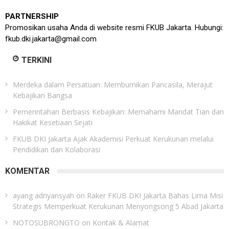
PARTNERSHIP
Promosikan usaha Anda di website resmi FKUB Jakarta. Hubungi:
fkub.dki.jakarta@gmail.com
TERKINI
Merdeka dalam Persatuan: Membumikan Pancasila, Merajut
Kebajikan Bangsa
Pemerintahan Berbasis Kebajikan: Memahami Mandat Tian dan
Hakikat Kesetiaan Sejati
FKUB DKI Jakarta Ajak Akademisi Perkuat Kerukunan melalui
Pendidikan dan Kolaborasi
KOMENTAR
ayang adriyansyah
on
Raker FKUB DKI Jakarta Bahas Lima Misi
Strategis Memperkuat Kerukunan Menyongsong 5 Abad Jakarta
NOTOSUBRONGTO
on
Kontak & Alamat