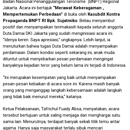
Badan Nasional Penanggulangan Terorisme (BNPT) Regional
Jakarta. Acara ini bertajuk
“Merawat Keberagaman ,
Mempertemukan Perbedaan”
di buka oleh
Kasubdit Kontra
Propaganda BNPT RI Bpk. Sujatmiko
. Beliau menyambut
positif dan menyampaikan terimakasih kepada seluruh anggota
Duta Damai DKI Jakarta yang sudah menginisiasi acara ini.
“Idenya keren. Saya apresiasi,” ungkapnya. Lebih lanjut, ia
menuturkan bahwa tugas Duta Damai adalah menyampaikan
perdamaian. Dalam kondisi seperti sekarang ini, anak muda
dituntut untuk menyebarkan pesan perdamaian mengingat
banyaknya kejadian teror yang belum lama ini terjadi di Indonesia.
“Ini merupakan kesempatan yang baik untuk menyampaikan
pesan-pesan kebaikan di acara sore ini. Karena masih banyak
orang yang menganggap langkah kebersamaan adalah langkah
yang tidak baik menurut mereka,” katanya.
Ketua Pelaksanaan, Tafrichul Fuady Absa, menyatakan, acara
tersebut bertujuan untuk saling menjaga dan menghargai satu
sama lain. Menurutnya, terdapat banyak sekali titik temu antar
agama. Hanya saja masyarakat terlalu sibuk mencari