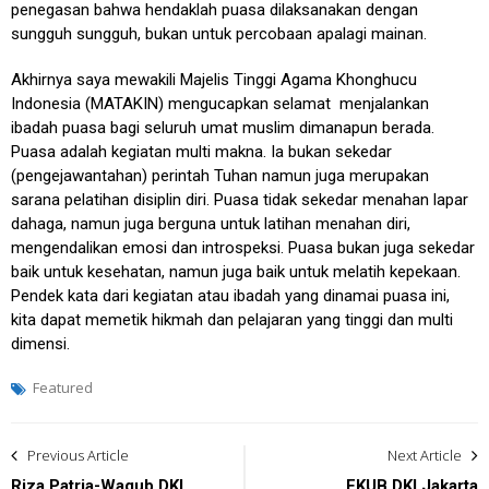
penegasan bahwa hendaklah puasa dilaksanakan dengan
sungguh sungguh, bukan untuk percobaan apalagi mainan.
Akhirnya saya mewakili Majelis Tinggi Agama Khonghucu
Indonesia (MATAKIN) mengucapkan selamat menjalankan
ibadah puasa bagi seluruh umat muslim dimanapun berada.
Puasa adalah kegiatan multi makna. Ia bukan sekedar
(pengejawantahan) perintah Tuhan namun juga merupakan
sarana pelatihan disiplin diri. Puasa tidak sekedar menahan lapar
dahaga, namun juga berguna untuk latihan menahan diri,
mengendalikan emosi dan introspeksi. Puasa bukan juga sekedar
baik untuk kesehatan, namun juga baik untuk melatih kepekaan.
Pendek kata dari kegiatan atau ibadah yang dinamai puasa ini,
kita dapat memetik hikmah dan pelajaran yang tinggi dan multi
dimensi.
Featured
Post
Previous Article
Next Article
navigation
Riza Patria-Wagub DKI
FKUB DKI Jakarta