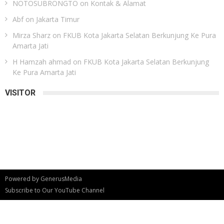
NOTOSUBRONGTO
on
Kontak & Alamat
Abf
on
Jakarta Timur
Mirza Sharz
on
FKUB Kota Jakarta Selatan Berkunjung Ke Pura
Amarta Jati
H Hamzah ahmad
on
FKUB Kota Jakarta Selatan Berkunjung
Ke Pura Amarta Jati
VISITOR
Powered by
GenerusMedia
Subscribe to Our YouTube Channel