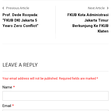
Post
Previous Article
Next Article
navigation
Prof. Dede Rosyada:
FKUB Kota Administrasi
“FKUB DKI Jakarta 5
Jakarta Timur
Years Zero Conflict”
Berkunjung Ke FKUB
Klaten
LEAVE A REPLY
Your email address will not be published.
Required fields are marked
*
Name
*
Email
*