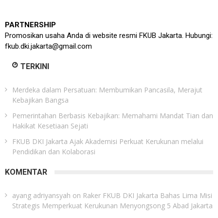
PARTNERSHIP
Promosikan usaha Anda di website resmi FKUB Jakarta. Hubungi:
fkub.dki.jakarta@gmail.com
TERKINI
Merdeka dalam Persatuan: Membumikan Pancasila, Merajut
Kebajikan Bangsa
Pemerintahan Berbasis Kebajikan: Memahami Mandat Tian dan
Hakikat Kesetiaan Sejati
FKUB DKI Jakarta Ajak Akademisi Perkuat Kerukunan melalui
Pendidikan dan Kolaborasi
KOMENTAR
ayang adriyansyah
on
Raker FKUB DKI Jakarta Bahas Lima Misi
Strategis Memperkuat Kerukunan Menyongsong 5 Abad Jakarta