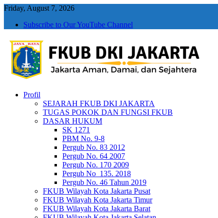
Friday, August 7, 2026
Subscribe to Our YouTube Channel
Profil
FKUB DKI Jakarta
Jakarta Aman, Jakarta Damai dan Rukun
SEJARAH FKUB DKI JAKARTA
TUGAS POKOK DAN FUNGSI FKUB
DASAR HUKUM
SK 1271
PBM No. 9-8
Pergub No. 83 2012
Pergub No. 64 2007
Pergub No. 170 2009
Pergub No_135. 2018
Pergub No. 46 Tahun 2019
FKUB Wilayah Kota Jakarta Pusat
FKUB Wilayah Kota Jakarta Timur
FKUB Wilayah Kota Jakarta Barat
FKUB Wilayah Kota Jakarta Selatan