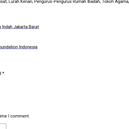
a Pusat, Lurah Kenari, Pengurus-Pengurus Rumah Ibadah, Tokoh Agam
Indah Jakarta Barat
oundation Indonesia
ed
*
 time I comment.