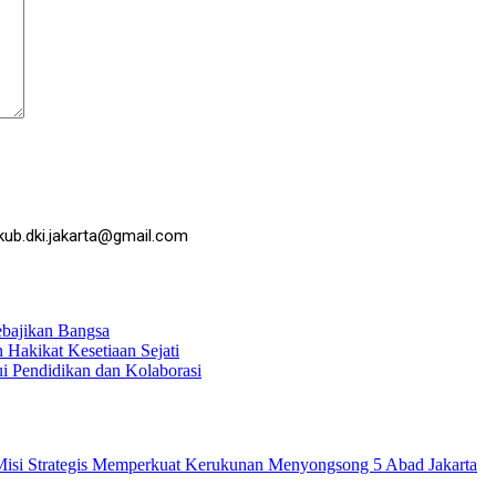
kub.dki.jakarta@gmail.com
ebajikan Bangsa
Hakikat Kesetiaan Sejati
 Pendidikan dan Kolaborasi
isi Strategis Memperkuat Kerukunan Menyongsong 5 Abad Jakarta