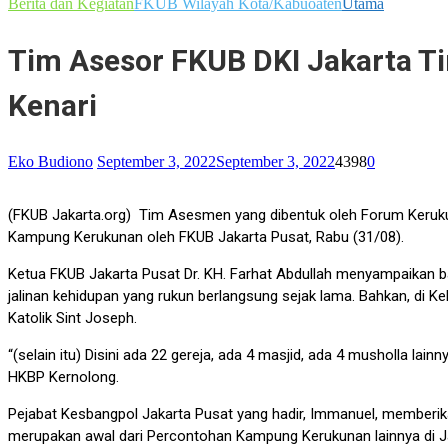
Berita dan Kegiatan
FKUB Wilayah Kota/Kabuoaten
Utama
Tim Asesor FKUB DKI Jakarta T
Kenari
Eko Budiono
September 3, 2022
September 3, 2022
4398
0
(FKUB Jakarta.org) Tim Asesmen yang dibentuk oleh Forum Kerukun
Kampung Kerukunan oleh FKUB Jakarta Pusat, Rabu (31/08).
Ketua FKUB Jakarta Pusat Dr. KH. Farhat Abdullah menyampaikan
jalinan kehidupan yang rukun berlangsung sejak lama. Bahkan, di K
Katolik Sint Joseph.
“(selain itu) Disini ada 22 gereja, ada 4 masjid, ada 4 musholla 
HKBP Kernolong.
Pejabat Kesbangpol Jakarta Pusat yang hadir, Immanuel, memberi
merupakan awal dari Percontohan Kampung Kerukunan lainnya di Ja