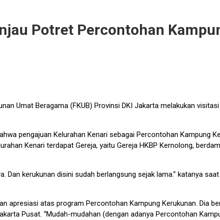
injau Potret Percontohan Kampu
an Umat Beragama (FKUB) Provinsi DKI Jakarta melakukan visitasi 
 bahwa pengajuan Kelurahan Kenari sebagai Percontohan Kampung K
elurahan Kenari terdapat Gereja, yaitu Gereja HKBP Kernolong, berda
lainnya. Dan kerukunan disini sudah berlangsung sejak lama.” katany
kan apresiasi atas program Percontohan Kampung Kerukunan. Dia be
karta Pusat. “Mudah-mudahan (dengan adanya Percontohan Kampung Ke