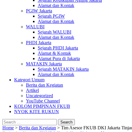
Sejarah Keuskupan Agung Jakarta
Alamat dan Kontak
PGIW Jakarta
Sejarah PGIW
Alamat dan Kontak
WALUBI
Sejarah WALUBI
Alamat dan Kontak
PHDI Jakarta
Sejarah PHDI Jakarta
Alamat & Kontak
Alamat Pura di Jakarta
MATAKIN Jakarta
Sejarah MATAKIN Jakarta
Alamat dan Kontak
Kategori Umum
Berita dan Kegiatan
Artikel
Uncategorized
YouTube Channel
KOLOM PIMPINAN FKUB
NYOK KITE RUKUN
Search
for:
Home
>
Berita dan Kegiatan
>
Tim Asesor FKUB DKI Jakarta Tinjau