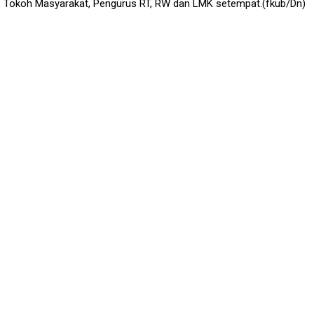
a, Tokoh Masyarakat, Pengurus RT, RW dan LMK setempat.(fkub/Dn)