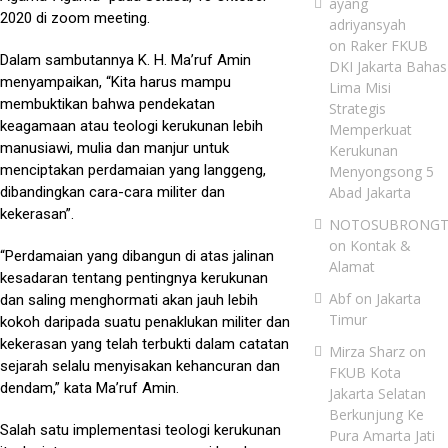
ayang
2020 di zoom meeting.
adriyansyah
on
Raker FKUB
Dalam sambutannya K. H. Ma’ruf Amin
DKI Jakarta Bahas
menyampaikan, “Kita harus mampu
Lima Misi
membuktikan bahwa pendekatan
Strategis
keagamaan atau teologi kerukunan lebih
Memperkuat
manusiawi, mulia dan manjur untuk
Kerukunan
menciptakan perdamaian yang langgeng,
Menyongsong 5
dibandingkan cara-cara militer dan
Abad Jakarta
kekerasan”.
NOTOSUBRONG
on
Kontak &
“Perdamaian yang dibangun di atas jalinan
Alamat
kesadaran tentang pentingnya kerukunan
Abf
on
Jakarta
dan saling menghormati akan jauh lebih
Timur
kokoh daripada suatu penaklukan militer dan
kekerasan yang telah terbukti dalam catatan
Mirza Sharz
on
sejarah selalu menyisakan kehancuran dan
FKUB Kota
dendam,” kata Ma’ruf Amin.
Jakarta Selatan
Berkunjung Ke
Salah satu implementasi teologi kerukunan
Pura Amarta Jati