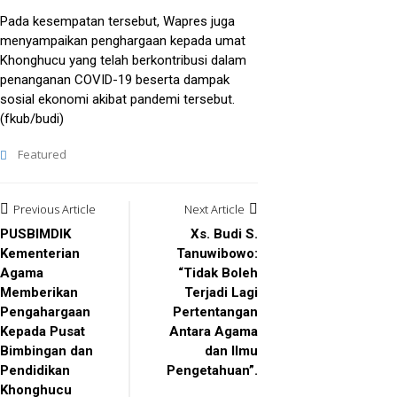
Pada kesempatan tersebut, Wapres juga
menyampaikan penghargaan kepada umat
Khonghucu yang telah berkontribusi dalam
penanganan COVID-19 beserta dampak
sosial ekonomi akibat pandemi tersebut.
(fkub/budi)
Featured
Post
Previous Article
Next Article
navigation
PUSBIMDIK
Xs. Budi S.
Kementerian
Tanuwibowo:
Agama
“Tidak Boleh
Memberikan
Terjadi Lagi
Pengahargaan
Pertentangan
Kepada Pusat
Antara Agama
Bimbingan dan
dan Ilmu
Pendidikan
Pengetahuan”.
Khonghucu