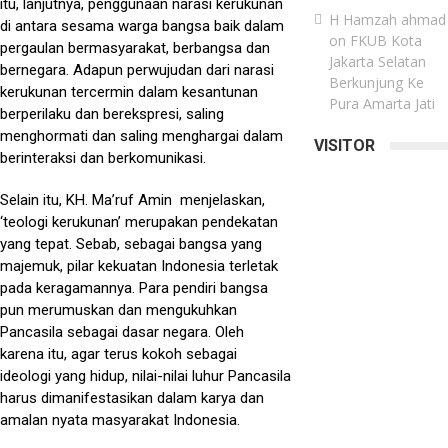
itu, lanjutnya, penggunaan narasi kerukunan
H Hamzah ahmad
di antara sesama warga bangsa baik dalam
on
FKUB Kota
pergaulan bermasyarakat, berbangsa dan
Jakarta Selatan
bernegara. Adapun perwujudan dari narasi
Berkunjung Ke
kerukunan tercermin dalam kesantunan
Pura Amarta Jati
berperilaku dan berekspresi, saling
menghormati dan saling menghargai dalam
VISITOR
berinteraksi dan berkomunikasi.
Selain itu, KH. Ma’ruf Amin menjelaskan,
‘teologi kerukunan’ merupakan pendekatan
yang tepat. Sebab, sebagai bangsa yang
majemuk, pilar kekuatan Indonesia terletak
pada keragamannya. Para pendiri bangsa
pun merumuskan dan mengukuhkan
Pancasila sebagai dasar negara. Oleh
karena itu, agar terus kokoh sebagai
ideologi yang hidup, nilai-nilai luhur Pancasila
harus dimanifestasikan dalam karya dan
amalan nyata masyarakat Indonesia.