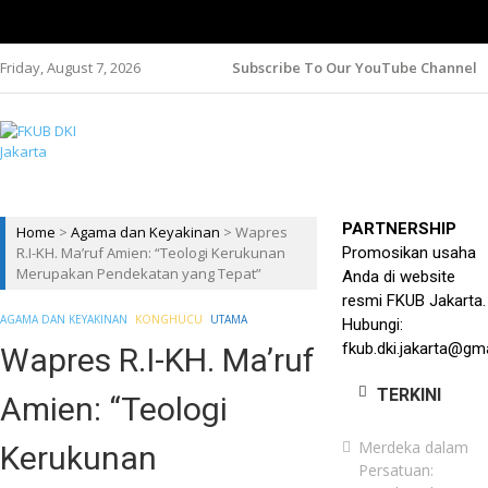
Friday, August 7, 2026
Subscribe To Our YouTube Channel
FKUB DKI
Jakarta Aman, Jakarta Damai dan Rukun
JAKARTA
PARTNERSHIP
Home
>
Agama dan Keyakinan
>
Wapres
R.I-KH. Ma’ruf Amien: “Teologi Kerukunan
Promosikan usaha
Merupakan Pendekatan yang Tepat”
Anda di website
resmi FKUB Jakarta.
AGAMA DAN KEYAKINAN
KONGHUCU
UTAMA
Hubungi:
fkub.dki.jakarta@gm
Wapres R.I-KH. Ma’ruf
TERKINI
Amien: “Teologi
Merdeka dalam
Kerukunan
Persatuan: