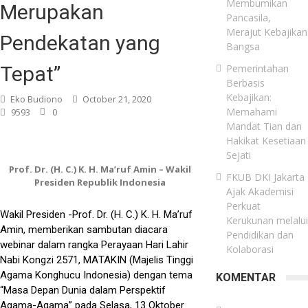
Membumikan
Merupakan
Pancasila,
Merajut Kebajikan
Pendekatan yang
Bangsa
Pemerintahan
Tepat”
Berbasis
Kebajikan:
Eko Budiono
October 21, 2020
Memahami
9593
0
Mandat Tian dan
Hakikat Kesetiaan
Sejati
Prof. Dr. (H. C.) K. H. Ma’ruf Amin – Wakil
FKUB DKI Jakarta
Presiden Republik Indonesia
Ajak Akademisi
Perkuat
Wakil Presiden -Prof. Dr. (H. C.) K. H. Ma’ruf
Kerukunan melalui
Amin, memberikan sambutan diacara
Pendidikan dan
webinar dalam rangka Perayaan Hari Lahir
Kolaborasi
Nabi Kongzi 2571, ΜΑΤΑΚΙΝ (Majelis Tinggi
Agama Konghucu Indonesia) dengan tema
KOMENTAR
“Masa Depan Dunia dalam Perspektif
Agama-Agama” pada Selasa, 13 Oktober