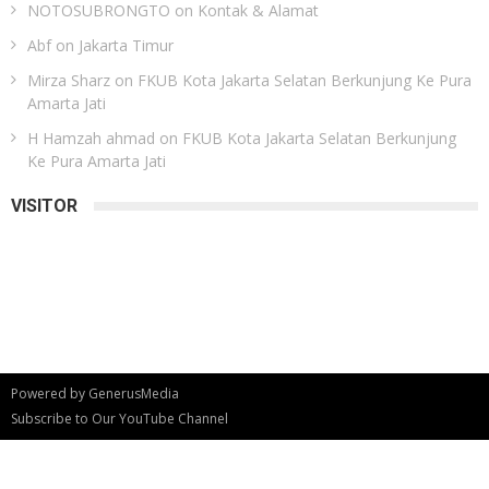
NOTOSUBRONGTO
on
Kontak & Alamat
Abf
on
Jakarta Timur
Mirza Sharz
on
FKUB Kota Jakarta Selatan Berkunjung Ke Pura
Amarta Jati
H Hamzah ahmad
on
FKUB Kota Jakarta Selatan Berkunjung
Ke Pura Amarta Jati
VISITOR
Powered by
GenerusMedia
Subscribe to Our YouTube Channel