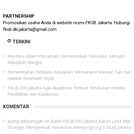
PARTNERSHIP
Promosikan usaha Anda di website resmi FKUB Jakarta. Hubungi:
fkub.dki.jakarta@gmail.com
TERKINI
Merdeka dalam Persatuan: Membumikan Pancasila, Merajut
Kebajikan Bangsa
Pemerintahan Berbasis Kebajikan: Memahami Mandat Tian dan
Hakikat Kesetiaan Sejati
FKUB DKI Jakarta Ajak Akademisi Perkuat Kerukunan melalui
Pendidikan dan Kolaborasi
KOMENTAR
ayang adriyansyah
on
Raker FKUB DKI Jakarta Bahas Lima Misi
Strategis Memperkuat Kerukunan Menyongsong 5 Abad Jakarta