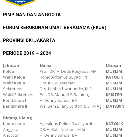
PIMPINAN DAN ANGGOTA
FORUM KERUKUNAN UMAT BERAGAMA (FKUB)
PROVINSI DKI JAKARTA
PERIODE 2019 – 2024
Jabatan
Nama
Utusan
Ketua
Prof. DR. H. Dede Rosyada, MA
MUSLIM
Wakil Ketua
Romo Antonius Suyadi, Pr
KATOLIK
Wakil Ketua
Drs. KH. A. Astamar
MUSLIM
Sekretaris
Drs. H. Abi Ichwanuddin, M.Si
MUSLIM
Wakil Sekretaris
Pdt. DR. Manuel E. Raintung
KRISTEN
Bendahara I
H. Denny Sanusi, BA
MUSLIM
Bendahara II
Ws. Liem Liliany Lontoh, S.E., M.Ag
MATAKIN
Bidang Dialog
Koordinator
Agustinus Didiek Dwimiyardi
KATOLIK
Anggota
DR. H. Robi Nurhadi, M.Si
MUSLIM
Anggota
H. Denny Sanusi, BA
MUSLIM