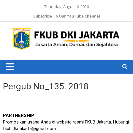
Thursday, August 6, 2026
Subscribe To Our YouTube Channel
Jaka
Ama
Jaka
Dam
J
da
Ruk
Pergub No_135. 2018
PARTNERSHIP
Promosikan usaha Anda di website resmi FKUB Jakarta. Hubungi:
fkub.dki.jakarta@gmail.com