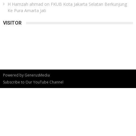
H Hamzah ahmad
on
FKUB Kota Jakarta Selatan Berkunjung
Ke Pura Amarta Jati
VISITOR
Powered by
GenerusMedia
Subscribe to Our YouTube Channel