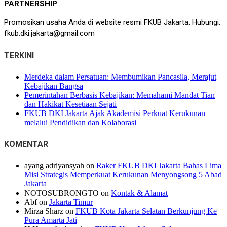
PARTNERSHIP
Promosikan usaha Anda di website resmi FKUB Jakarta. Hubungi:
fkub.dki.jakarta@gmail.com
TERKINI
Merdeka dalam Persatuan: Membumikan Pancasila, Merajut
Kebajikan Bangsa
Pemerintahan Berbasis Kebajikan: Memahami Mandat Tian
dan Hakikat Kesetiaan Sejati
FKUB DKI Jakarta Ajak Akademisi Perkuat Kerukunan
melalui Pendidikan dan Kolaborasi
KOMENTAR
ayang adriyansyah
on
Raker FKUB DKI Jakarta Bahas Lima
Misi Strategis Memperkuat Kerukunan Menyongsong 5 Abad
Jakarta
NOTOSUBRONGTO
on
Kontak & Alamat
Abf
on
Jakarta Timur
Mirza Sharz
on
FKUB Kota Jakarta Selatan Berkunjung Ke
Pura Amarta Jati