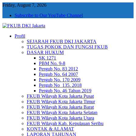
Friday, August 7, 2026
Subscribe to Our YouTube Channel
Profil
FKUB DKI Jakarta
Jakarta Aman, Jakarta Damai dan Rukun
SEJARAH FKUB DKI JAKARTA
TUGAS POKOK DAN FUNGSI FKUB
DASAR HUKUM
SK 1271
PBM No. 9-8
Pergub No. 83 2012
Pergub No. 64 2007
Pergub No. 170 2009
Pergub No_135. 2018
Pergub No. 46 Tahun 2019
FKUB Wilayah Kota Jakarta Pusat
FKUB Wilayah Kota Jakarta Timur
FKUB Wilayah Kota Jakarta Barat
FKUB Wilayah Kota Jakarta Selatan
FKUB Wilayah Kota Jakarta Utara
FKUB Wilayah Kab. Kepulauan Seribu
KONTAK & ALAMAT
LAPORAN TAHUNAN