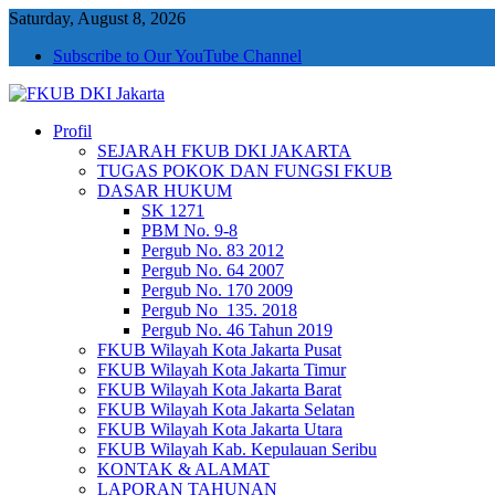
Saturday, August 8, 2026
Subscribe to Our YouTube Channel
Profil
FKUB DKI Jakarta
Jakarta Aman, Jakarta Damai dan Rukun
SEJARAH FKUB DKI JAKARTA
TUGAS POKOK DAN FUNGSI FKUB
DASAR HUKUM
SK 1271
PBM No. 9-8
Pergub No. 83 2012
Pergub No. 64 2007
Pergub No. 170 2009
Pergub No_135. 2018
Pergub No. 46 Tahun 2019
FKUB Wilayah Kota Jakarta Pusat
FKUB Wilayah Kota Jakarta Timur
FKUB Wilayah Kota Jakarta Barat
FKUB Wilayah Kota Jakarta Selatan
FKUB Wilayah Kota Jakarta Utara
FKUB Wilayah Kab. Kepulauan Seribu
KONTAK & ALAMAT
LAPORAN TAHUNAN