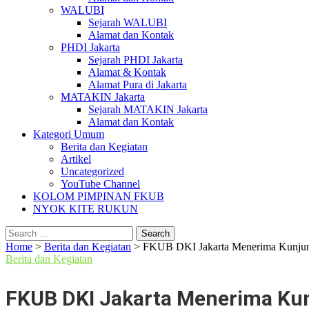
WALUBI
Sejarah WALUBI
Alamat dan Kontak
PHDI Jakarta
Sejarah PHDI Jakarta
Alamat & Kontak
Alamat Pura di Jakarta
MATAKIN Jakarta
Sejarah MATAKIN Jakarta
Alamat dan Kontak
Kategori Umum
Berita dan Kegiatan
Artikel
Uncategorized
YouTube Channel
KOLOM PIMPINAN FKUB
NYOK KITE RUKUN
Search
for:
Home
>
Berita dan Kegiatan
>
FKUB DKI Jakarta Menerima Kunju
Berita dan Kegiatan
FKUB DKI Jakarta Menerima Ku