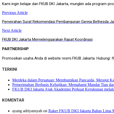
Kami ingin belajar dari FKUB DKI Jakarta, mungkin ada program-p
Previous Article
Post
Penyerahan Surat Rekomendasi Pembangunan Gereja Bethesda Jak
navigation
Next Article
FKUB DKI Jakarta Menyelenggarakan Rapat Koordinasi
PARTNERSHIP
Promosikan usaha Anda di website resmi FKUB Jakarta. Hubungi: f
TERKINI
Merdeka dalam Persatuan: Membumikan Pancasila, Merajut K
Pemerintahan Berbasis Kebajikan: Memahami Mandat Tian dan 
FKUB DKI Jakarta Ajak Akademisi Perkuat Kerukunan melalui
KOMENTAR
ayang adriyansyah
on
Raker FKUB DKI Jakarta Bahas Lima M