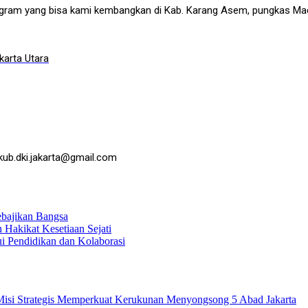
rogram yang bisa kami kembangkan di Kab. Karang Asem, pungkas Mad
arta Utara
kub.dki.jakarta@gmail.com
ebajikan Bangsa
Hakikat Kesetiaan Sejati
 Pendidikan dan Kolaborasi
isi Strategis Memperkuat Kerukunan Menyongsong 5 Abad Jakarta