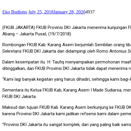
Eko Budiono
July 25, 2018
January 28, 2020
4937
(FKUB JAKARTA) FKUB Provinsi DKI Jakarta menerima kunjungan FKUB K
Abang – Jakarta Pusat, (19/7/2018).
Rombongan FKUB Kab. Karang Asem berjumlah Sembilan orang tiba d
Sekretaris FKUB DKI Jakarta dan didampingi oleh Romo Antonius Su
Dalam kesempatan itu H. Taufiq menyampaikan permohonan maaf K
ditinggalkan, dan FKUB Provinsi DKI Jakarta tidak dapat menerima 
“Kami lagi banyak kegiatan yang harus dihadiri, sehingga kami bagi-
Sementara itu Ketua FKUB Kab, Karang Asem I Made Sudiarsa, men
FKUB DKI Jakarta.
Maksud dan tujuan FKUB Kab. Karang Asem berkunjung ke FKUB DKI Ja
karena Provinsi DKI Jakarta kami jadikan refsensi kami dalam pem
“Provinsi DKI Jakarta itu sangat komplek, dari yang paling baik sama