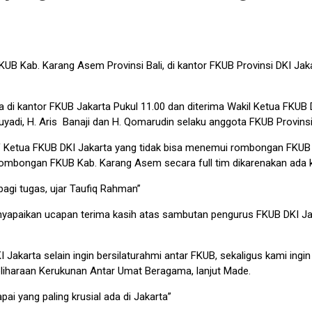
ab. Karang Asem Provinsi Bali, di kantor FKUB Provinsi DKI Jakarta,
i kantor FKUB Jakarta Pukul 11.00 dan diterima Wakil Ketua FKUB DK
yadi, H. Aris Banaji dan H. Qomarudin selaku anggota FKUB Provinsi
etua FKUB DKI Jakarta yang tidak bisa menemui rombongan FKUB K
rombongan FKUB Kab. Karang Asem secara full tim dikarenakan ada ke
bagi tugas, ujar Taufiq Rahman”
yapaikan ucapan terima kasih atas sambutan pengurus FKUB DKI Ja
karta selain ingin bersilaturahmi antar FKUB, sekaligus kami ingin 
eliharaan Kerukunan Antar Umat Beragama, lanjut Made.
pai yang paling krusial ada di Jakarta”