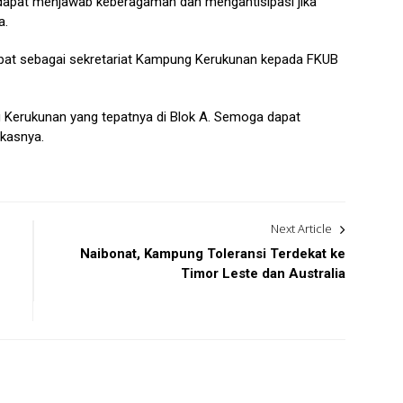
pat menjawab keberagaman dan mengantisipasi jika
a.
pat sebagai sekretariat Kampung Kerukunan kepada FKUB
 Kerukunan yang tepatnya di Blok A. Semoga dapat
kasnya.
Next Article
Naibonat, Kampung Toleransi Terdekat ke
Timor Leste dan Australia