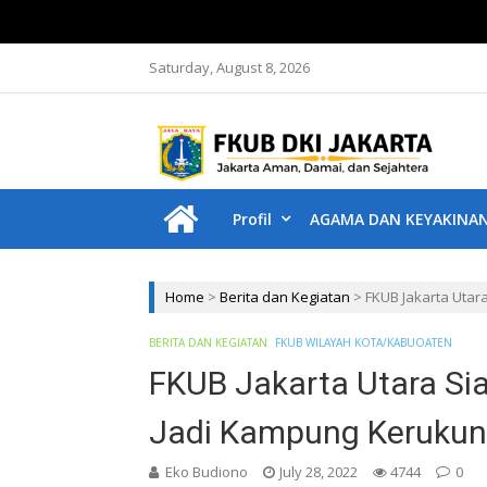
Saturday, August 8, 2026
F
Jakar
Profil
AGAMA DAN KEYAKINA
Home
>
Berita dan Kegiatan
>
FKUB Jakarta Uta
BERITA DAN KEGIATAN
FKUB WILAYAH KOTA/KABUOATEN
FKUB Jakarta Utara S
Jadi Kampung Keruku
Eko Budiono
July 28, 2022
4744
0