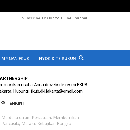
Subscribe To Our YouTube Channel
A
IMPINAN FKUB
NYOK KITE RUKUN
ARTNERSHIP
romosikan usaha Anda di website resmi FKUB
akarta. Hubungi: fkub.dki.jakarta@gmail.com
TERKINI
Merdeka dalam Persatuan: Membumikan
Pancasila, Merajut Kebajikan Bangsa