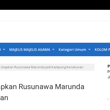
KUB DKI JAKART
ta Aman, Jakarta Damai dan Rukun
N
MAJELIS MAJELIS AGAMA
Kategori Umum
KOLOM P
P
ra Siapkan Rusunawa Marunda Jadi Kampung Kerukunan
P
J
iapkan Rusunawa Marunda
nan