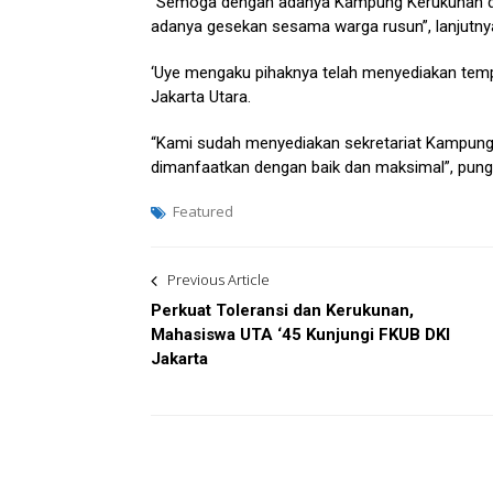
“Semoga dengan adanya Kampung Kerukunan da
adanya gesekan sesama warga rusun”, lanjutny
‘Uye mengaku pihaknya telah menyediakan tem
Jakarta Utara.
“Kami sudah menyediakan sekretariat Kampung
dimanfaatkan dengan baik dan maksimal”, pung
Featured
Post
Previous Article
navigation
Perkuat Toleransi dan Kerukunan,
Mahasiswa UTA ‘45 Kunjungi FKUB DKI
Jakarta