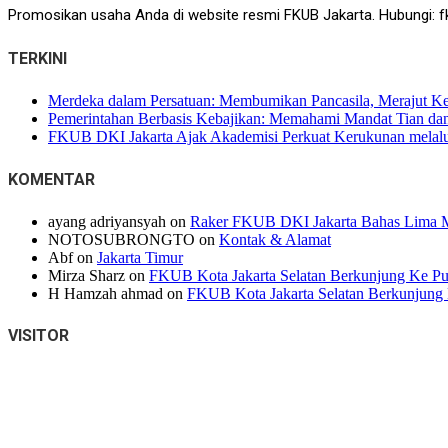
Promosikan usaha Anda di website resmi FKUB Jakarta. Hubungi: f
TERKINI
Merdeka dalam Persatuan: Membumikan Pancasila, Merajut K
Pemerintahan Berbasis Kebajikan: Memahami Mandat Tian dan 
FKUB DKI Jakarta Ajak Akademisi Perkuat Kerukunan melalui
KOMENTAR
ayang adriyansyah
on
Raker FKUB DKI Jakarta Bahas Lima M
NOTOSUBRONGTO
on
Kontak & Alamat
Abf
on
Jakarta Timur
Mirza Sharz
on
FKUB Kota Jakarta Selatan Berkunjung Ke Pur
H Hamzah ahmad
on
FKUB Kota Jakarta Selatan Berkunjung 
VISITOR