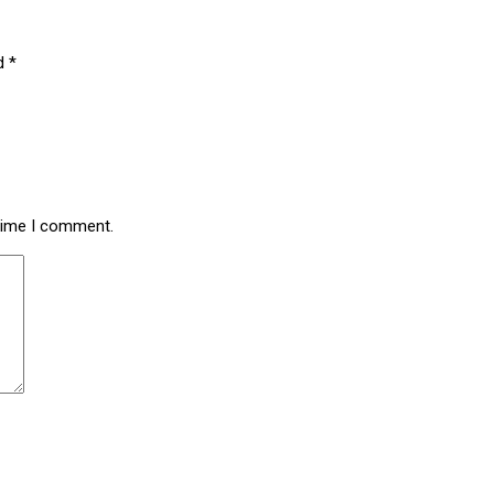
ed
*
 time I comment.