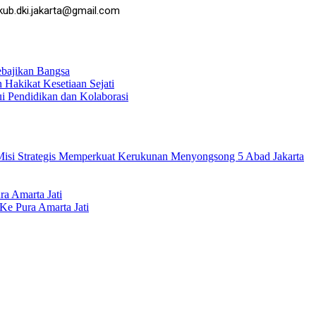
kub.dki.jakarta@gmail.com
ebajikan Bangsa
Hakikat Kesetiaan Sejati
 Pendidikan dan Kolaborasi
isi Strategis Memperkuat Kerukunan Menyongsong 5 Abad Jakarta
a Amarta Jati
Ke Pura Amarta Jati