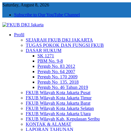
Saturday, August 8, 2026
Subscribe to Our YouTube Channel
Profil
FKUB DKI Jakarta
Jakarta Aman, Jakarta Damai dan Rukun
SEJARAH FKUB DKI JAKARTA
TUGAS POKOK DAN FUNGSI FKUB
DASAR HUKUM
SK 1271
PBM No. 9-8
Pergub No. 83 2012
Pergub No. 64 2007
Pergub No. 170 2009
Pergub No_135. 2018
Pergub No. 46 Tahun 2019
FKUB Wilayah Kota Jakarta Pusat
FKUB Wilayah Kota Jakarta Timur
FKUB Wilayah Kota Jakarta Barat
FKUB Wilayah Kota Jakarta Selatan
FKUB Wilayah Kota Jakarta Utara
FKUB Wilayah Kab. Kepulauan Seribu
KONTAK & ALAMAT
LAPORAN TAHUNAN