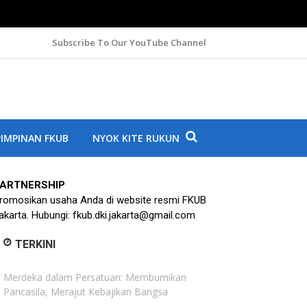
Subscribe To Our YouTube Channel
A
IMPINAN FKUB
NYOK KITE RUKUN
ARTNERSHIP
romosikan usaha Anda di website resmi FKUB
akarta. Hubungi: fkub.dki.jakarta@gmail.com
TERKINI
Merdeka dalam Persatuan: Membumikan
Pancasila, Merajut Kebajikan Bangsa