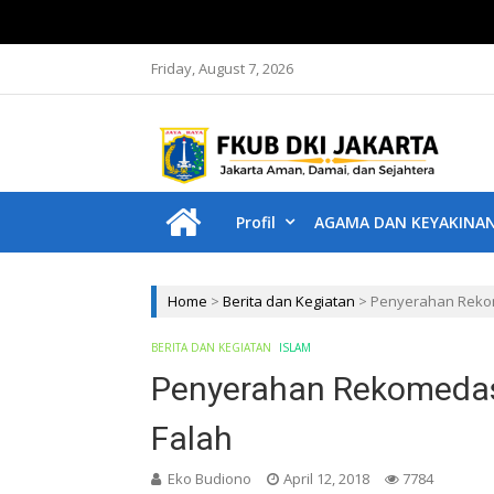
Friday, August 7, 2026
F
Jakar
Profil
AGAMA DAN KEYAKINA
Home
>
Berita dan Kegiatan
>
Penyerahan Rekom
BERITA DAN KEGIATAN
ISLAM
Penyerahan Rekomedas
Falah
Eko Budiono
April 12, 2018
7784