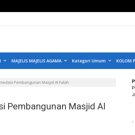
KUB DKI JAKART
ta Aman, Jakarta Damai dan Rukun
N
MAJELIS MAJELIS AGAMA
Kategori Umum
KOLOM P
P
edasi Pembangunan Masjid Al Falah
P
J
i Pembangunan Masjid Al