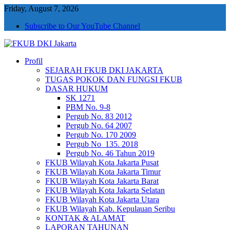
Friday, August 7, 2026
Subscribe to Our YouTube Channel
Profil
FKUB DKI Jakarta
Jakarta Aman, Jakarta Damai dan Rukun
SEJARAH FKUB DKI JAKARTA
TUGAS POKOK DAN FUNGSI FKUB
DASAR HUKUM
SK 1271
PBM No. 9-8
Pergub No. 83 2012
Pergub No. 64 2007
Pergub No. 170 2009
Pergub No_135. 2018
Pergub No. 46 Tahun 2019
FKUB Wilayah Kota Jakarta Pusat
FKUB Wilayah Kota Jakarta Timur
FKUB Wilayah Kota Jakarta Barat
FKUB Wilayah Kota Jakarta Selatan
FKUB Wilayah Kota Jakarta Utara
FKUB Wilayah Kab. Kepulauan Seribu
KONTAK & ALAMAT
LAPORAN TAHUNAN