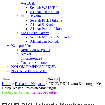
WALUBI
Sejarah WALUBI
Alamat dan Kontak
PHDI Jakarta
Sejarah PHDI Jakarta
Alamat & Kontak
Alamat Pura di Jakarta
MATAKIN Jakarta
Sejarah MATAKIN Jakarta
Alamat dan Kontak
Kategori Umum
Berita dan Kegiatan
Artikel
Uncategorized
YouTube Channel
KOLOM PIMPINAN FKUB
NYOK KITE RUKUN
Search
for:
Home
>
Berita dan Kegiatan
>
FKUB DKI Jakarta Kunjungan Ke
Gereja Kristen Protestan Simalungun
Berita dan Kegiatan
Kristen Protestan