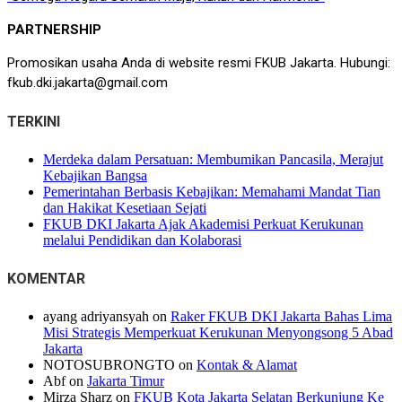
PARTNERSHIP
Promosikan usaha Anda di website resmi FKUB Jakarta. Hubungi:
fkub.dki.jakarta@gmail.com
TERKINI
Merdeka dalam Persatuan: Membumikan Pancasila, Merajut
Kebajikan Bangsa
Pemerintahan Berbasis Kebajikan: Memahami Mandat Tian
dan Hakikat Kesetiaan Sejati
FKUB DKI Jakarta Ajak Akademisi Perkuat Kerukunan
melalui Pendidikan dan Kolaborasi
KOMENTAR
ayang adriyansyah
on
Raker FKUB DKI Jakarta Bahas Lima
Misi Strategis Memperkuat Kerukunan Menyongsong 5 Abad
Jakarta
NOTOSUBRONGTO
on
Kontak & Alamat
Abf
on
Jakarta Timur
Mirza Sharz
on
FKUB Kota Jakarta Selatan Berkunjung Ke