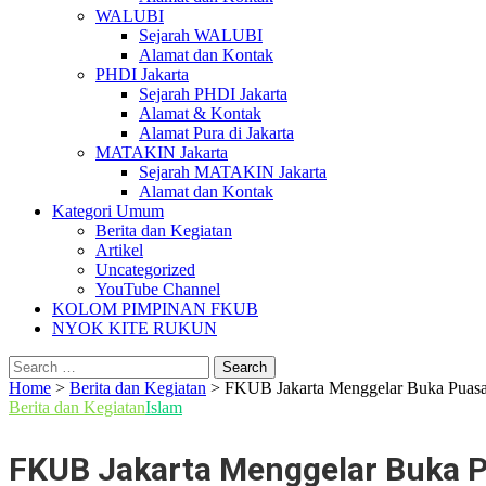
WALUBI
Sejarah WALUBI
Alamat dan Kontak
PHDI Jakarta
Sejarah PHDI Jakarta
Alamat & Kontak
Alamat Pura di Jakarta
MATAKIN Jakarta
Sejarah MATAKIN Jakarta
Alamat dan Kontak
Kategori Umum
Berita dan Kegiatan
Artikel
Uncategorized
YouTube Channel
KOLOM PIMPINAN FKUB
NYOK KITE RUKUN
Search
for:
Home
>
Berita dan Kegiatan
>
FKUB Jakarta Menggelar Buka Puas
Berita dan Kegiatan
Islam
FKUB Jakarta Menggelar Buka 