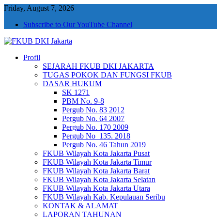
Friday, August 7, 2026
Subscribe to Our YouTube Channel
Profil
FKUB DKI Jakarta
Jakarta Aman, Jakarta Damai dan Rukun
SEJARAH FKUB DKI JAKARTA
TUGAS POKOK DAN FUNGSI FKUB
DASAR HUKUM
SK 1271
PBM No. 9-8
Pergub No. 83 2012
Pergub No. 64 2007
Pergub No. 170 2009
Pergub No_135. 2018
Pergub No. 46 Tahun 2019
FKUB Wilayah Kota Jakarta Pusat
FKUB Wilayah Kota Jakarta Timur
FKUB Wilayah Kota Jakarta Barat
FKUB Wilayah Kota Jakarta Selatan
FKUB Wilayah Kota Jakarta Utara
FKUB Wilayah Kab. Kepulauan Seribu
KONTAK & ALAMAT
LAPORAN TAHUNAN