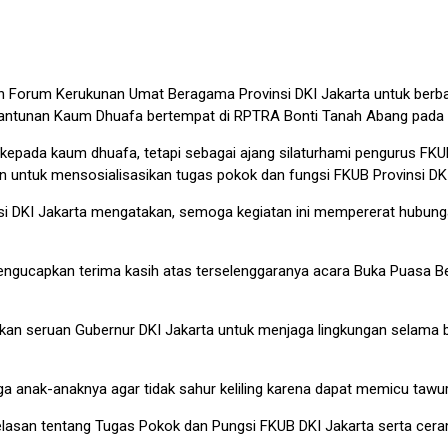
orum Kerukunan Umat Beragama Provinsi DKI Jakarta untuk berbagi
ntunan Kaum Dhuafa bertempat di RPTRA Bonti Tanah Abang pada h
kepada kaum dhuafa, tetapi sebagai ajang silaturhami pengurus FKUB
an untuk mensosialisasikan tugas pokok dan fungsi FKUB Provinsi DK
nsi DKI Jakarta mengatakan, semoga kegiatan ini mempererat hubu
ngucapkan terima kasih atas terselenggaranya acara Buka Puasa B
kan seruan Gubernur DKI Jakarta untuk menjaga lingkungan selama b
a anak-anaknya agar tidak sahur keliling karena dapat memicu tawu
jelasan tentang Tugas Pokok dan Pungsi FKUB DKI Jakarta serta ce