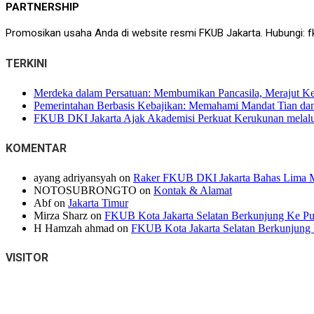
PARTNERSHIP
Promosikan usaha Anda di website resmi FKUB Jakarta. Hubungi: f
TERKINI
Merdeka dalam Persatuan: Membumikan Pancasila, Merajut K
Pemerintahan Berbasis Kebajikan: Memahami Mandat Tian dan 
FKUB DKI Jakarta Ajak Akademisi Perkuat Kerukunan melalui
KOMENTAR
ayang adriyansyah
on
Raker FKUB DKI Jakarta Bahas Lima M
NOTOSUBRONGTO
on
Kontak & Alamat
Abf
on
Jakarta Timur
Mirza Sharz
on
FKUB Kota Jakarta Selatan Berkunjung Ke Pur
H Hamzah ahmad
on
FKUB Kota Jakarta Selatan Berkunjung 
VISITOR