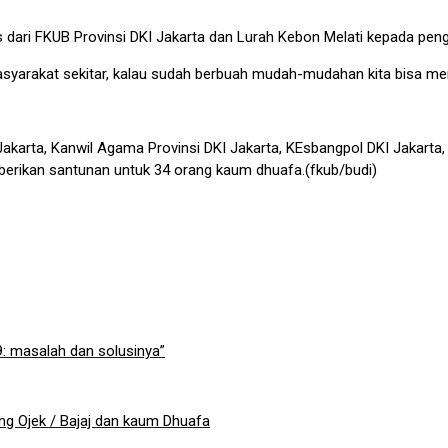
dari FKUB Provinsi DKI Jakarta dan Lurah Kebon Melati kepada pen
yarakat sekitar, kalau sudah berbuah mudah-mudahan kita bisa men
Jakarta, Kanwil Agama Provinsi DKI Jakarta, KEsbangpol DKI Jakarta
erikan santunan untuk 34 orang kaum dhuafa.(fkub/budi)
 masalah dan solusinya”
g Ojek / Bajaj dan kaum Dhuafa