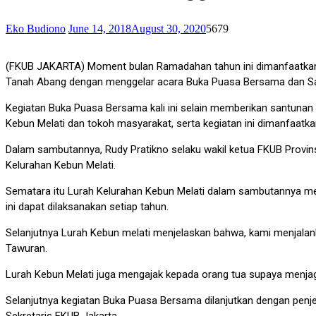
Eko Budiono
June 14, 2018
August 30, 2020
5679
(FKUB JAKARTA) Moment bulan Ramadahan tahun ini dimanfaatkan F
Tanah Abang dengan menggelar acara Buka Puasa Bersama dan Sa
Kegiatan Buka Puasa Bersama kali ini selain memberikan santunan 
Kebun Melati dan tokoh masyarakat, serta kegiatan ini dimanfaatk
Dalam sambutannya, Rudy Pratikno selaku wakil ketua FKUB Provi
Kelurahan Kebun Melati.
Sematara itu Lurah Kelurahan Kebun Melati dalam sambutannya me
ini dapat dilaksanakan setiap tahun.
Selanjutnya Lurah Kebun melati menjelaskan bahwa, kami menjalan
Tawuran.
Lurah Kebun Melati juga mengajak kepada orang tua supaya menjag
Selanjutnya kegiatan Buka Puasa Bersama dilanjutkan dengan pen
Sekretaris FKUB Jakarta.