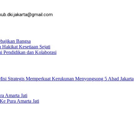
kub.dki.jakarta@gmail.com
ebajikan Bangsa
Hakikat Kesetiaan Sejati
 Pendidikan dan Kolaborasi
isi Strategis Memperkuat Kerukunan Menyongsong 5 Abad Jakarta
a Amarta Jati
Ke Pura Amarta Jati