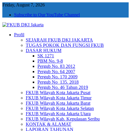
Friday, August 7, 2026
Subscribe to Our YouTube Channel
Profil
FKUB DKI Jakarta
Jakarta Aman, Jakarta Damai dan Rukun
SEJARAH FKUB DKI JAKARTA
TUGAS POKOK DAN FUNGSI FKUB
DASAR HUKUM
SK 1271
PBM No. 9-8
Pergub No. 83 2012
Pergub No. 64 2007
Pergub No. 170 2009
Pergub No_135. 2018
Pergub No. 46 Tahun 2019
FKUB Wilayah Kota Jakarta Pusat
FKUB Wilayah Kota Jakarta Timur
FKUB Wilayah Kota Jakarta Barat
FKUB Wilayah Kota Jakarta Selatan
FKUB Wilayah Kota Jakarta Utara
FKUB Wilayah Kab. Kepulauan Seribu
KONTAK & ALAMAT
LAPORAN TAHUNAN