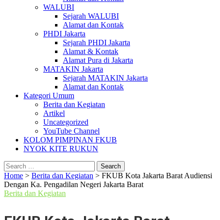
WALUBI
Sejarah WALUBI
Alamat dan Kontak
PHDI Jakarta
Sejarah PHDI Jakarta
Alamat & Kontak
Alamat Pura di Jakarta
MATAKIN Jakarta
Sejarah MATAKIN Jakarta
Alamat dan Kontak
Kategori Umum
Berita dan Kegiatan
Artikel
Uncategorized
YouTube Channel
KOLOM PIMPINAN FKUB
NYOK KITE RUKUN
Search
for:
Home
>
Berita dan Kegiatan
>
FKUB Kota Jakarta Barat Audiensi
Dengan Ka. Pengadilan Negeri Jakarta Barat
Berita dan Kegiatan