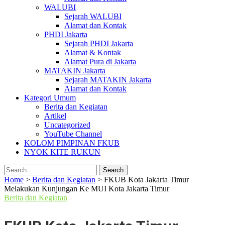
WALUBI
Sejarah WALUBI
Alamat dan Kontak
PHDI Jakarta
Sejarah PHDI Jakarta
Alamat & Kontak
Alamat Pura di Jakarta
MATAKIN Jakarta
Sejarah MATAKIN Jakarta
Alamat dan Kontak
Kategori Umum
Berita dan Kegiatan
Artikel
Uncategorized
YouTube Channel
KOLOM PIMPINAN FKUB
NYOK KITE RUKUN
Search
for:
Home
>
Berita dan Kegiatan
>
FKUB Kota Jakarta Timur
Melakukan Kunjungan Ke MUI Kota Jakarta Timur
Berita dan Kegiatan