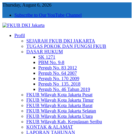
Thursday, August 6, 2026
Subscribe to Our YouTube Channel
Profil
FKUB DKI Jakarta
Jakarta Aman, Jakarta Damai dan Rukun
SEJARAH FKUB DKI JAKARTA
TUGAS POKOK DAN FUNGSI FKUB
DASAR HUKUM
SK 1271
PBM No. 9-8
Pergub No. 83 2012
Pergub No. 64 2007
Pergub No. 170 2009
Pergub No_135. 2018
Pergub No. 46 Tahun 2019
FKUB Wilayah Kota Jakarta Pusat
FKUB Wilayah Kota Jakarta Timur
FKUB Wilayah Kota Jakarta Barat
FKUB Wilayah Kota Jakarta Selatan
FKUB Wilayah Kota Jakarta Utara
FKUB Wilayah Kab. Kepulauan Seribu
KONTAK & ALAMAT
LAPORAN TAHUNAN