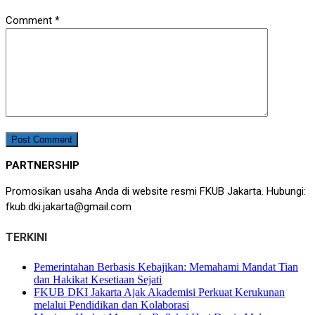
Comment
*
PARTNERSHIP
Promosikan usaha Anda di website resmi FKUB Jakarta. Hubungi:
fkub.dki.jakarta@gmail.com
TERKINI
Pemerintahan Berbasis Kebajikan: Memahami Mandat Tian
dan Hakikat Kesetiaan Sejati
FKUB DKI Jakarta Ajak Akademisi Perkuat Kerukunan
melalui Pendidikan dan Kolaborasi