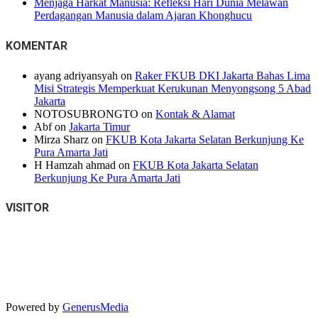
Menjaga Harkat Manusia: Refleksi Hari Dunia Melawan
Perdagangan Manusia dalam Ajaran Khonghucu
KOMENTAR
ayang adriyansyah
on
Raker FKUB DKI Jakarta Bahas Lima
Misi Strategis Memperkuat Kerukunan Menyongsong 5 Abad
Jakarta
NOTOSUBRONGTO
on
Kontak & Alamat
Abf
on
Jakarta Timur
Mirza Sharz
on
FKUB Kota Jakarta Selatan Berkunjung Ke
Pura Amarta Jati
H Hamzah ahmad
on
FKUB Kota Jakarta Selatan
Berkunjung Ke Pura Amarta Jati
VISITOR
Powered by
GenerusMedia