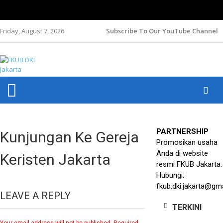
Friday, August 7, 2026
Subscribe To Our YouTube Channel
FKUB DKI
Jakarta Aman, Jakarta Damai dan Rukun
JAKARTA
PARTNERSHIP
Kunjungan Ke Gereja
Promosikan usaha
Anda di website
Keristen Jakarta
resmi FKUB Jakarta.
Hubungi:
fkub.dki.jakarta@gm
LEAVE A REPLY
TERKINI
Your email address will not be published.
Required