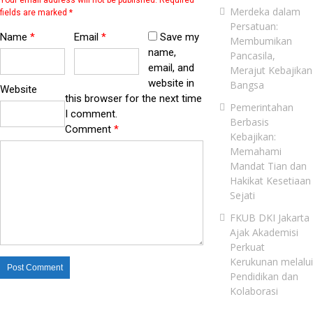
Merdeka dalam
fields are marked
*
Persatuan:
Name
*
Email
*
Save my
Membumikan
name,
Pancasila,
email, and
Merajut Kebajikan
website in
Bangsa
Website
this browser for the next time
Pemerintahan
I comment.
Berbasis
Comment
*
Kebajikan:
Memahami
Mandat Tian dan
Hakikat Kesetiaan
Sejati
FKUB DKI Jakarta
Ajak Akademisi
Perkuat
Kerukunan melalui
Pendidikan dan
Kolaborasi