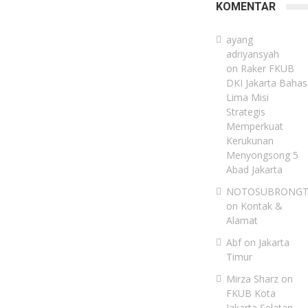
KOMENTAR
ayang
adriyansyah
on
Raker FKUB
DKI Jakarta Bahas
Lima Misi
Strategis
Memperkuat
Kerukunan
Menyongsong 5
Abad Jakarta
NOTOSUBRONG
on
Kontak &
Alamat
Abf
on
Jakarta
Timur
Mirza Sharz
on
FKUB Kota
Jakarta Selatan