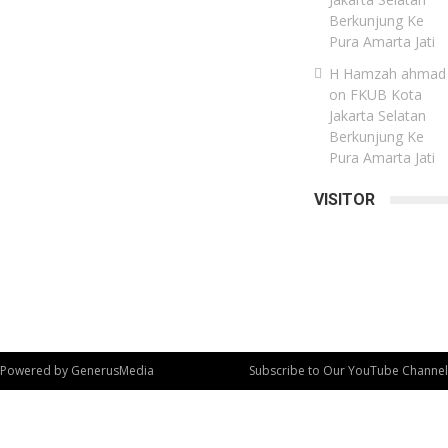
Berkunjung Ke
Pura Amarta Jati
H Hamzah ahmad
on
FKUB Kota
Jakarta Selatan
Berkunjung Ke
Pura Amarta Jati
VISITOR
Powered by
GenerusMedia
Subscribe to Our YouTube Channel