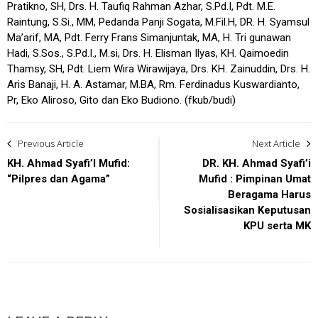
Pratikno, SH, Drs. H. Taufiq Rahman Azhar, S.Pd.I, Pdt. M.E.
Raintung, S.Si., MM, Pedanda Panji Sogata, M.Fil.H, DR. H. Syamsul
Ma’arif, MA, Pdt. Ferry Frans Simanjuntak, MA, H. Tri gunawan
Hadi, S.Sos., S.Pd.I., M.si, Drs. H. Elisman Ilyas, KH. Qaimoedin
Thamsy, SH, Pdt. Liem Wira Wirawijaya, Drs. KH. Zainuddin, Drs. H.
Aris Banaji, H. A. Astamar, M.BA, Rm. Ferdinadus Kuswardianto,
Pr, Eko Aliroso, Gito dan Eko Budiono. (fkub/budi)
Post
Previous Article
Next Article
navigation
KH. Ahmad Syafi’I Mufid:
DR. KH. Ahmad Syafi’i
“Pilpres dan Agama”
Mufid : Pimpinan Umat
Beragama Harus
Sosialisasikan Keputusan
KPU serta MK