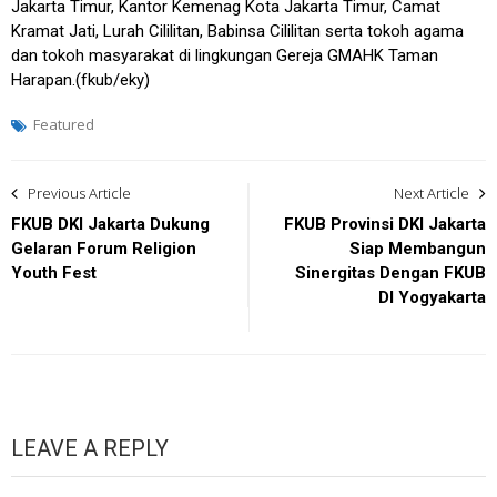
Jakarta Timur, Kantor Kemenag Kota Jakarta Timur, Camat
Kramat Jati, Lurah Cililitan, Babinsa Cililitan serta tokoh agama
dan tokoh masyarakat di lingkungan Gereja GMAHK Taman
Harapan.(fkub/eky)
Featured
Post
Previous Article
Next Article
navigation
FKUB DKI Jakarta Dukung
FKUB Provinsi DKI Jakarta
Gelaran Forum Religion
Siap Membangun
Youth Fest
Sinergitas Dengan FKUB
DI Yogyakarta
LEAVE A REPLY