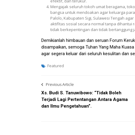
efektif, dan terukur.
Mengajak seluruh tokoh umat beragama, tok
bangsa untuk mendoakan agar keluarga par
Palolo, Kabupaten Sigi, Sulawesi Tengah aga
aktifitas sosial secara normal tanpa dihantui 
tidak berkepentingan dan tidak bertanggung 
Demikianlah himbauan dan seruan Forum Keruku
disampaikan, semoga Tuhan Yang Maha Kuasa 
agar segera keluar dari seluruh kesulitan dan s
Featured
Post
Previous Article
navigation
Xs. Budi S. Tanuwibowo: “Tidak Boleh
Terjadi Lagi Pertentangan Antara Agama
dan Ilmu Pengetahuan”.