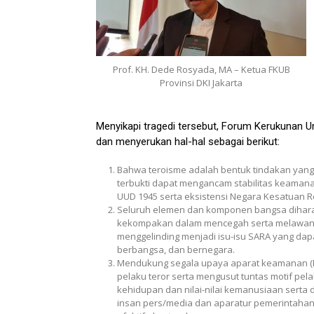
Prof. KH. Dede Rosyada, MA – Ketua FKUB
Provinsi DKI Jakarta
Menyikapi tragedi tersebut, Forum Kerukunan 
dan menyerukan hal-hal sebagai berikut:
Bahwa teroisme adalah bentuk tindakan yang t
terbukti dapat mengancam stabilitas keaman
UUD 1945 serta eksistensi Negara Kesatuan R
Seluruh elemen dan komponen bangsa dihara
kekompakan dalam mencegah serta melawan ak
menggelinding menjadi isu-isu SARA yang d
berbangsa, dan bernegara.
Mendukung segala upaya aparat keamanan (P
pelaku teror serta mengusut tuntas motif pela
kehidupan dan nilai-nilai kemanusiaan serta
insan pers/media dan aparatur pemerintaha