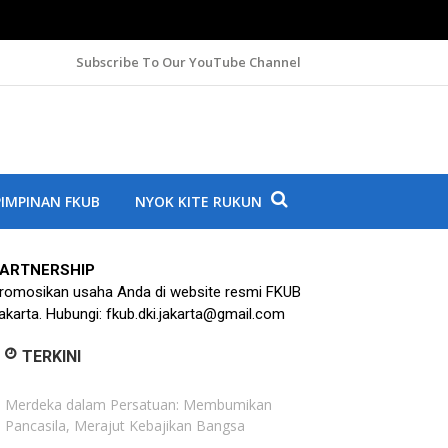
Subscribe To Our YouTube Channel
A
IMPINAN FKUB
NYOK KITE RUKUN
ARTNERSHIP
romosikan usaha Anda di website resmi FKUB
akarta. Hubungi: fkub.dki.jakarta@gmail.com
TERKINI
Merdeka dalam Persatuan: Membumikan
Pancasila, Merajut Kebajikan Bangsa