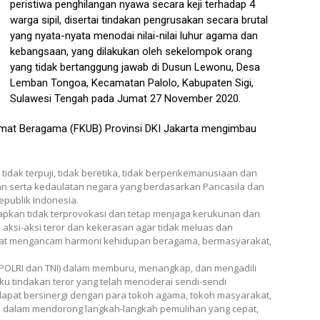
peristiwa penghilangan nyawa secara keji terhadap 4
warga sipil, disertai tindakan pengrusakan secara brutal
yang nyata-nyata menodai nilai-nilai luhur agama dan
kebangsaan, yang dilakukan oleh sekelompok orang
yang tidak bertanggung jawab di Dusun Lewonu, Desa
Lemban Tongoa, Kecamatan Palolo, Kabupaten Sigi,
Sulawesi Tengah pada Jumat 27 November 2020.
Umat Beragama (FKUB) Provinsi DKI Jakarta mengimbau
idak terpuji, tidak beretika, tidak berperikemanusiaan dan
an serta kedaulatan negara yang berdasarkan Pancasila dan
epublik Indonesia.
pkan tidak terprovokasi dan tetap menjaga kerukunan dan
si-aksi teror dan kekerasan agar tidak meluas dan
apat mengancam harmoni kehidupan beragama, bermasyarakat,
OLRI dan TNI) dalam memburu, menangkap, dan mengadili
ku tindakan teror yang telah menciderai sendi-sendi
 dapat bersinergi dengan para tokoh agama, tokoh masyarakat,
n dalam mendorong langkah-langkah pemulihan yang cepat,