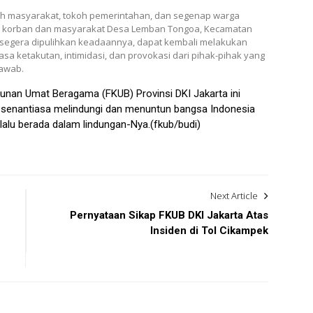
oh masyarakat, tokoh pemerintahan, dan segenap warga
a korban dan masyarakat Desa Lemban Tongoa, Kecamatan
r segera dipulihkan keadaannya, dapat kembali melakukan
rasa ketakutan, intimidasi, dan provokasi dari pihak-pihak yang
jawab.
nan Umat Beragama (FKUB) Provinsi DKI Jakarta ini
senantiasa melindungi dan menuntun bangsa Indonesia
elalu berada dalam lindungan-Nya.(fkub/budi)
Next Article
Pernyataan Sikap FKUB DKI Jakarta Atas
Insiden di Tol Cikampek