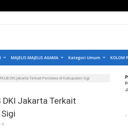
KUB DKI JAKART
ta Aman, Jakarta Damai dan Rukun
N
MAJELIS MAJELIS AGAMA
Kategori Umum
KOLOM P
P
KUB DKI Jakarta Terkait Peristiwa di Kabupaten Sigi
P
J
DKI Jakarta Terkait
Sigi
0