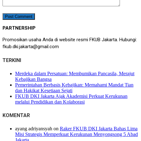
PARTNERSHIP
Promosikan usaha Anda di website resmi FKUB Jakarta. Hubungi:
fkub.dki.jakarta@gmail.com
TERKINI
Merdeka dalam Persatuan: Membumikan Pancasila, Merajut
Kebajikan Bangsa
Pemerintahan Berbasis Kebajikan: Memahami Mandat Tian
dan Hakikat Kesetiaan Sejati
FKUB DKI Jakarta Ajak Akademisi Perkuat Kerukunan
melalui Pendidikan dan Kolaborasi
KOMENTAR
ayang adriyansyah
on
Raker FKUB DKI Jakarta Bahas Lima
Misi Strategis Memperkuat Kerukunan Menyongsong 5 Abad
Jakarta