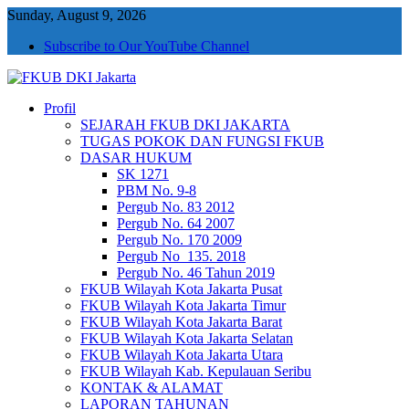
Sunday, August 9, 2026
Subscribe to Our YouTube Channel
Profil
FKUB DKI Jakarta
Jakarta Aman, Jakarta Damai dan Rukun
SEJARAH FKUB DKI JAKARTA
TUGAS POKOK DAN FUNGSI FKUB
DASAR HUKUM
SK 1271
PBM No. 9-8
Pergub No. 83 2012
Pergub No. 64 2007
Pergub No. 170 2009
Pergub No_135. 2018
Pergub No. 46 Tahun 2019
FKUB Wilayah Kota Jakarta Pusat
FKUB Wilayah Kota Jakarta Timur
FKUB Wilayah Kota Jakarta Barat
FKUB Wilayah Kota Jakarta Selatan
FKUB Wilayah Kota Jakarta Utara
FKUB Wilayah Kab. Kepulauan Seribu
KONTAK & ALAMAT
LAPORAN TAHUNAN