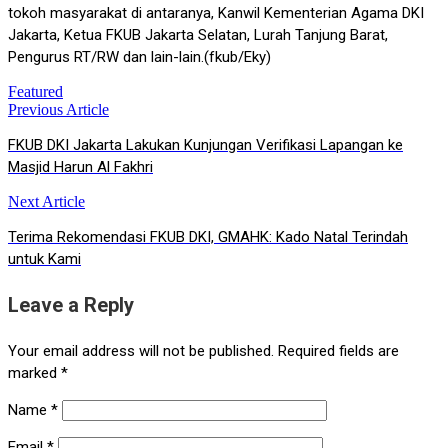
tokoh masyarakat di antaranya, Kanwil Kementerian Agama DKI
Jakarta, Ketua FKUB Jakarta Selatan, Lurah Tanjung Barat,
Pengurus RT/RW dan lain-lain.(fkub/Eky)
Featured
Previous Article
Post
FKUB DKI Jakarta Lakukan Kunjungan Verifikasi Lapangan ke
navigation
Masjid Harun Al Fakhri
Next Article
Terima Rekomendasi FKUB DKI, GMAHK: Kado Natal Terindah
untuk Kami
Leave a Reply
Your email address will not be published.
Required fields are
marked
*
Name
*
Email
*