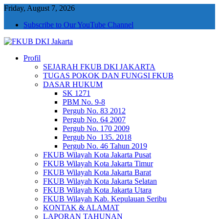
Friday, August 7, 2026
Subscribe to Our YouTube Channel
Profil
FKUB DKI Jakarta
Jakarta Aman, Jakarta Damai dan Rukun
SEJARAH FKUB DKI JAKARTA
TUGAS POKOK DAN FUNGSI FKUB
DASAR HUKUM
SK 1271
PBM No. 9-8
Pergub No. 83 2012
Pergub No. 64 2007
Pergub No. 170 2009
Pergub No_135. 2018
Pergub No. 46 Tahun 2019
FKUB Wilayah Kota Jakarta Pusat
FKUB Wilayah Kota Jakarta Timur
FKUB Wilayah Kota Jakarta Barat
FKUB Wilayah Kota Jakarta Selatan
FKUB Wilayah Kota Jakarta Utara
FKUB Wilayah Kab. Kepulauan Seribu
KONTAK & ALAMAT
LAPORAN TAHUNAN