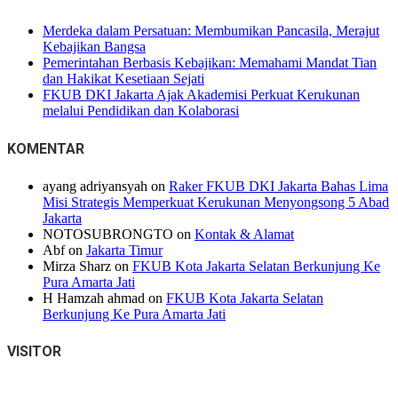
Merdeka dalam Persatuan: Membumikan Pancasila, Merajut
Kebajikan Bangsa
Pemerintahan Berbasis Kebajikan: Memahami Mandat Tian
dan Hakikat Kesetiaan Sejati
FKUB DKI Jakarta Ajak Akademisi Perkuat Kerukunan
melalui Pendidikan dan Kolaborasi
KOMENTAR
ayang adriyansyah
on
Raker FKUB DKI Jakarta Bahas Lima
Misi Strategis Memperkuat Kerukunan Menyongsong 5 Abad
Jakarta
NOTOSUBRONGTO
on
Kontak & Alamat
Abf
on
Jakarta Timur
Mirza Sharz
on
FKUB Kota Jakarta Selatan Berkunjung Ke
Pura Amarta Jati
H Hamzah ahmad
on
FKUB Kota Jakarta Selatan
Berkunjung Ke Pura Amarta Jati
VISITOR