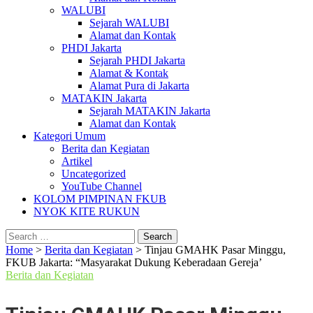
WALUBI
Sejarah WALUBI
Alamat dan Kontak
PHDI Jakarta
Sejarah PHDI Jakarta
Alamat & Kontak
Alamat Pura di Jakarta
MATAKIN Jakarta
Sejarah MATAKIN Jakarta
Alamat dan Kontak
Kategori Umum
Berita dan Kegiatan
Artikel
Uncategorized
YouTube Channel
KOLOM PIMPINAN FKUB
NYOK KITE RUKUN
Search
for:
Home
>
Berita dan Kegiatan
>
Tinjau GMAHK Pasar Minggu,
FKUB Jakarta: “Masyarakat Dukung Keberadaan Gereja’
Berita dan Kegiatan