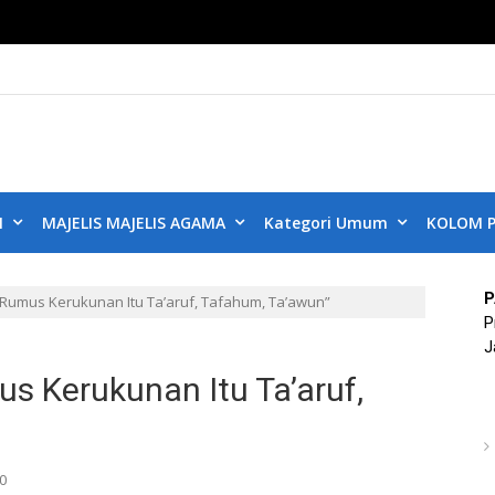
KUB DKI JAKART
ta Aman, Jakarta Damai dan Rukun
N
MAJELIS MAJELIS AGAMA
Kategori Umum
KOLOM P
P
“Rumus Kerukunan Itu Ta’aruf, Tafahum, Ta’awun”
P
J
s Kerukunan Itu Ta’aruf,
0