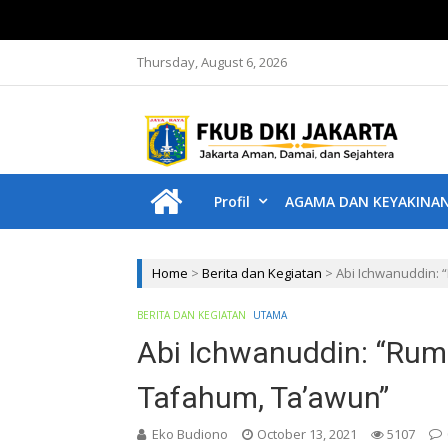
Thursday, August 6, 2026
F
Jakar
Profil
AGAMA DAN KEYAKINA
Home
>
Berita dan Kegiatan
>
Abi Ichwanuddin: 
BERITA DAN KEGIATAN
UTAMA
Abi Ichwanuddin: “Rumu
Tafahum, Ta’awun”
Eko Budiono
October 13, 2021
5107