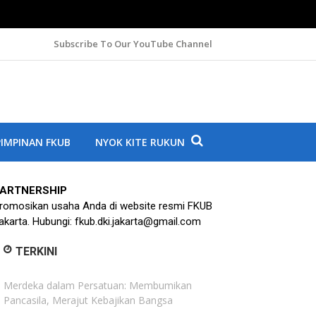
Subscribe To Our YouTube Channel
A
IMPINAN FKUB
NYOK KITE RUKUN
ARTNERSHIP
romosikan usaha Anda di website resmi FKUB
akarta. Hubungi: fkub.dki.jakarta@gmail.com
TERKINI
Merdeka dalam Persatuan: Membumikan
Pancasila, Merajut Kebajikan Bangsa