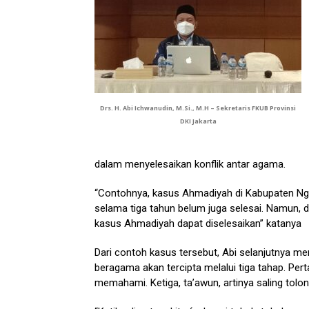
Drs. H. Abi Ichwanudin, M.Si., M.H – Sekretaris FKUB Provinsi
DKI Jakarta
dalam menyelesaikan konflik antar agama.
“Contohnya, kasus Ahmadiyah di Kabupaten N
selama tiga tahun belum juga selesai. Namun,
kasus Ahmadiyah dapat diselesaikan” katanya
Dari contoh kasus tersebut, Abi selanjutnya 
beragama akan tercipta melalui tiga tahap. Pert
memahami. Ketiga, ta’awun, artinya saling tolo