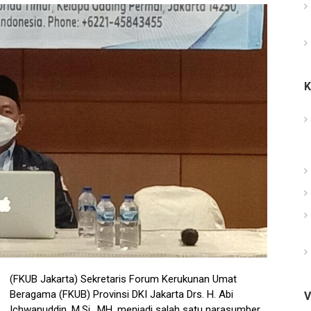
(FKUB Jakarta) Sekretaris Forum Kerukunan Umat
Beragama (FKUB) Provinsi DKI Jakarta Drs. H. Abi
V
Ichwanuddin, M.Si., MH. menjadi salah satu narasumber