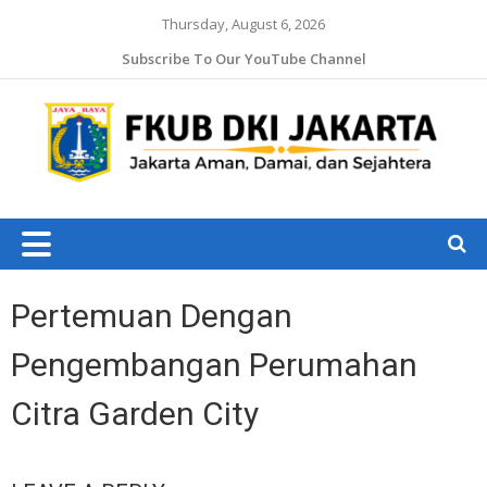
Thursday, August 6, 2026
Subscribe To Our YouTube Channel
Jaka
Ama
Jaka
Dam
J
da
Ruk
Pertemuan Dengan
Pengembangan Perumahan
Citra Garden City