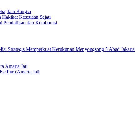
ebajikan Bangsa
Hakikat Kesetiaan Sejati
 Pendidikan dan Kolaborasi
isi Strategis Memperkuat Kerukunan Menyongsong 5 Abad Jakarta
a Amarta Jati
Ke Pura Amarta Jati