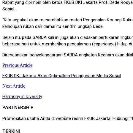
Rapat yang dipimpin oleh ketua FKUB DKI Jakarta Prof. Dede Rosy
Sosial.
“Kita sepakat akan menambahkan materi Pengenalan Konsep Rukun
kehidupan rukan dan damai itu sendiri” ungkap Dede.
Selain itu, pada SABDA kali ini juga akan diadakan pertukaran ling
beberapa hari untuk memberikan pengalaman (experience) hidup di 
Direncanakan penyelenggaraan SABDA angkatan Keenam akan dilaksa
Previous Article
Post
FKUB DKI Jakarta Akan Optimalkan Penggunaan Media Sosial
navigation
Next Article
Harmony in Diversity
PARTNERSHIP
Promosikan usaha Anda di website resmi FKUB Jakarta. Hubungi: f
TERKINI