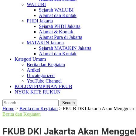
WALUBI
Sejarah WALUBI
Alamat dan Kontak
PHDI Jakarta
Sejarah PHDI Jakarta
Alamat & Kontak
Alamat Pura di Jakarta
MATAKIN Jakarta
Sejarah MATAKIN Jakarta
Alamat dan Kontak
Kategori Umum
Berita dan Kegiatan
Artikel
Uncategorized
YouTube Channel
KOLOM PIMPINAN FKUB
NYOK KITE RUKUN
Search
for:
Home
>
Berita dan Kegiatan
>
FKUB DKI Jakarta Akan Menggela
Berita dan Kegiatan
FKUB DKI Jakarta Akan Mengg