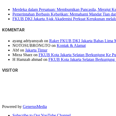
Merdeka dalam Persatuan: Membumikan Pancasila, Merajut K
Pemerintahan Berbasis Kebajikan: Memahami Mandat Tian dan 
FKUB DKI Jakarta Ajak Akademisi Perkuat Kerukunan melalui
KOMENTAR
ayang adriyansyah
on
Raker FKUB DKI Jakarta Bahas Lima M
NOTOSUBRONGTO
on
Kontak & Alamat
Abf
on
Jakarta Timur
Mirza Sharz
on
FKUB Kota Jakarta Selatan Berkunjung Ke Pur
H Hamzah ahmad
on
FKUB Kota Jakarta Selatan Berkunjung 
VISITOR
Powered by
GenerusMedia
Subscribe to Our YouTube Channel