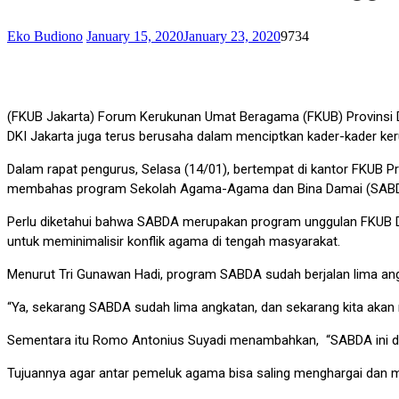
Eko Budiono
January 15, 2020
January 23, 2020
9734
(FKUB Jakarta) Forum Kerukunan Umat Beragama (FKUB) Provinsi D
DKI Jakarta juga terus berusaha dalam menciptkan kader-kader keru
Dalam rapat pengurus, Selasa (14/01), bertempat di kantor FKUB Pr
membahas program Sekolah Agama-Agama dan Bina Damai (SABD
Perlu diketahui bahwa SABDA merupakan program unggulan FKUB
untuk meminimalisir konflik agama di tengah masyarakat.
Menurut Tri Gunawan Hadi, program SABDA sudah berjalan lima ang
“Ya, sekarang SABDA sudah lima angkatan, dan sekarang kita akan 
Sementara itu Romo Antonius Suyadi menambahkan, “SABDA ini dibua
Tujuannya agar antar pemeluk agama bisa saling menghargai dan 