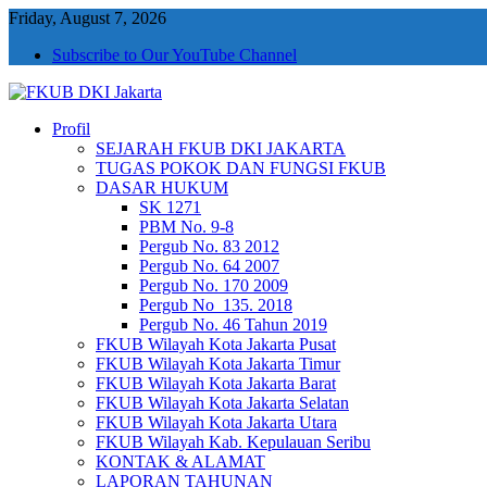
Friday, August 7, 2026
Subscribe to Our YouTube Channel
Profil
FKUB DKI Jakarta
Jakarta Aman, Jakarta Damai dan Rukun
SEJARAH FKUB DKI JAKARTA
TUGAS POKOK DAN FUNGSI FKUB
DASAR HUKUM
SK 1271
PBM No. 9-8
Pergub No. 83 2012
Pergub No. 64 2007
Pergub No. 170 2009
Pergub No_135. 2018
Pergub No. 46 Tahun 2019
FKUB Wilayah Kota Jakarta Pusat
FKUB Wilayah Kota Jakarta Timur
FKUB Wilayah Kota Jakarta Barat
FKUB Wilayah Kota Jakarta Selatan
FKUB Wilayah Kota Jakarta Utara
FKUB Wilayah Kab. Kepulauan Seribu
KONTAK & ALAMAT
LAPORAN TAHUNAN