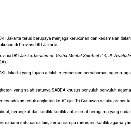
KI Jakarta terus berupaya menjaga kerukunan dan kedamaian dalam
kunan di Provinsi DKI Jakarta.
ovinsi DKI Jakrta,
beralamat: Graha Mental Spiritual lt.4, Jl. Awalud
A).
 DKI Jakarta yang tujuan adalah memberikan pemahaman agama-ag
katan, yang salah satunya SABDA khusus penyuluh penyuluh agama d
mengadakan untuk angkatan ke-6” ujar Tri Gunawan selaku presentat
t, berangkat dari konflik-konflik antar umat beragama yang sudah t
memahami satu sama lain, serta mampu meredam konflik agama yang