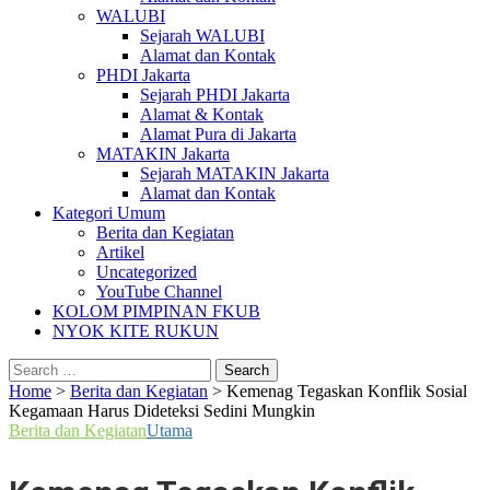
WALUBI
Sejarah WALUBI
Alamat dan Kontak
PHDI Jakarta
Sejarah PHDI Jakarta
Alamat & Kontak
Alamat Pura di Jakarta
MATAKIN Jakarta
Sejarah MATAKIN Jakarta
Alamat dan Kontak
Kategori Umum
Berita dan Kegiatan
Artikel
Uncategorized
YouTube Channel
KOLOM PIMPINAN FKUB
NYOK KITE RUKUN
Search
for:
Home
>
Berita dan Kegiatan
>
Kemenag Tegaskan Konflik Sosial
Kegamaan Harus Dideteksi Sedini Mungkin
Berita dan Kegiatan
Utama