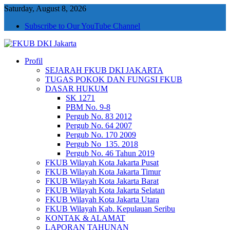
Saturday, August 8, 2026
Subscribe to Our YouTube Channel
Profil
FKUB DKI Jakarta
Jakarta Aman, Jakarta Damai dan Rukun
SEJARAH FKUB DKI JAKARTA
TUGAS POKOK DAN FUNGSI FKUB
DASAR HUKUM
SK 1271
PBM No. 9-8
Pergub No. 83 2012
Pergub No. 64 2007
Pergub No. 170 2009
Pergub No_135. 2018
Pergub No. 46 Tahun 2019
FKUB Wilayah Kota Jakarta Pusat
FKUB Wilayah Kota Jakarta Timur
FKUB Wilayah Kota Jakarta Barat
FKUB Wilayah Kota Jakarta Selatan
FKUB Wilayah Kota Jakarta Utara
FKUB Wilayah Kab. Kepulauan Seribu
KONTAK & ALAMAT
LAPORAN TAHUNAN