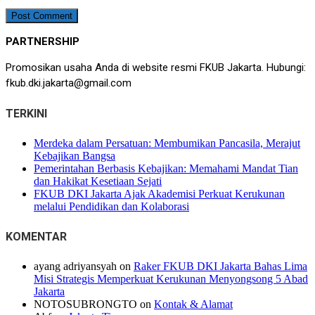
PARTNERSHIP
Promosikan usaha Anda di website resmi FKUB Jakarta. Hubungi:
fkub.dki.jakarta@gmail.com
TERKINI
Merdeka dalam Persatuan: Membumikan Pancasila, Merajut
Kebajikan Bangsa
Pemerintahan Berbasis Kebajikan: Memahami Mandat Tian
dan Hakikat Kesetiaan Sejati
FKUB DKI Jakarta Ajak Akademisi Perkuat Kerukunan
melalui Pendidikan dan Kolaborasi
KOMENTAR
ayang adriyansyah
on
Raker FKUB DKI Jakarta Bahas Lima
Misi Strategis Memperkuat Kerukunan Menyongsong 5 Abad
Jakarta
NOTOSUBRONGTO
on
Kontak & Alamat