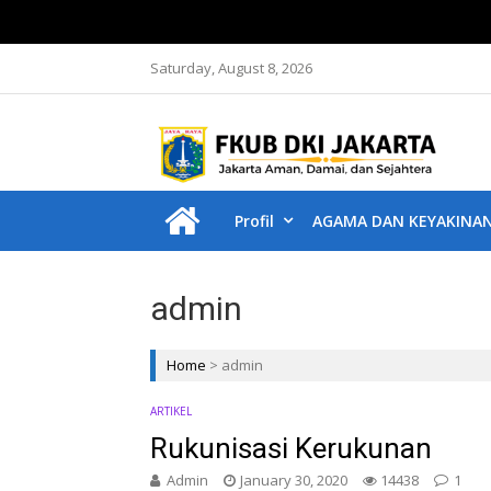
Saturday, August 8, 2026
F
Jakar
Profil
AGAMA DAN KEYAKINA
admin
Home
>
admin
ARTIKEL
Rukunisasi Kerukunan
Admin
January 30, 2020
14438
1