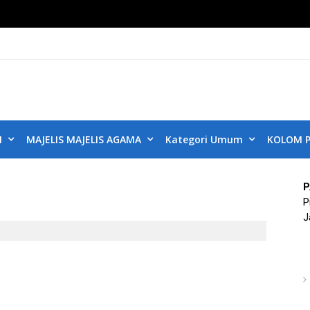
KUB DKI JAKART
ta Aman, Jakarta Damai dan Rukun
N
MAJELIS MAJELIS AGAMA
Kategori Umum
KOLOM P
P
P
J