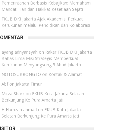
Pemerintahan Berbasis Kebajikan: Memahami
Mandat Tian dan Hakikat Kesetiaan Sejati
FKUB DKI Jakarta Ajak Akademisi Perkuat
Kerukunan melalui Pendidikan dan Kolaborasi
KOMENTAR
ayang adriyansyah
on
Raker FKUB DKI Jakarta
Bahas Lima Misi Strategis Memperkuat
Kerukunan Menyongsong 5 Abad Jakarta
NOTOSUBRONGTO
on
Kontak & Alamat
Abf
on
Jakarta Timur
Mirza Sharz
on
FKUB Kota Jakarta Selatan
Berkunjung Ke Pura Amarta Jati
H Hamzah ahmad
on
FKUB Kota Jakarta
Selatan Berkunjung Ke Pura Amarta Jati
ISITOR