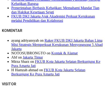
Kebajikan Bangsa
Pemerintahan Berbasis Kebajikan: Memahami Mandat Tian
dan Hakikat Kesetiaan Sejati
FKUB DKI Jakarta Ajak Akademisi Perkuat Kerukunan
melalui Pendidikan dan Kolaborasi
KOMENTAR
ayang adriyansyah
on
Raker FKUB DKI Jakarta Bahas Lima
Misi Strategis Memperkuat Kerukunan Menyongsong 5 Abad
Jakarta
NOTOSUBRONGTO
on
Kontak & Alamat
Abf
on
Jakarta Timur
Mirza Sharz
on
FKUB Kota Jakarta Selatan Berkunjung Ke
Pura Amarta Jati
H Hamzah ahmad
on
FKUB Kota Jakarta Selatan
Berkunjung Ke Pura Amarta Jati
VISITOR