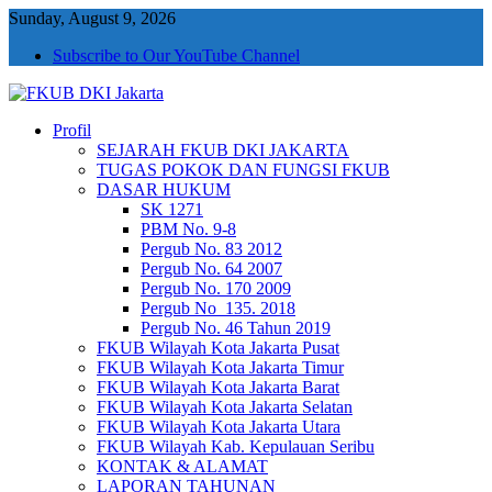
Sunday, August 9, 2026
Subscribe to Our YouTube Channel
Profil
FKUB DKI Jakarta
Jakarta Aman, Jakarta Damai dan Rukun
SEJARAH FKUB DKI JAKARTA
TUGAS POKOK DAN FUNGSI FKUB
DASAR HUKUM
SK 1271
PBM No. 9-8
Pergub No. 83 2012
Pergub No. 64 2007
Pergub No. 170 2009
Pergub No_135. 2018
Pergub No. 46 Tahun 2019
FKUB Wilayah Kota Jakarta Pusat
FKUB Wilayah Kota Jakarta Timur
FKUB Wilayah Kota Jakarta Barat
FKUB Wilayah Kota Jakarta Selatan
FKUB Wilayah Kota Jakarta Utara
FKUB Wilayah Kab. Kepulauan Seribu
KONTAK & ALAMAT
LAPORAN TAHUNAN