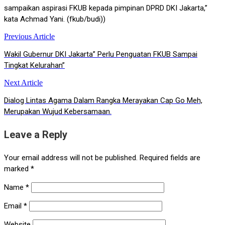
sampaikan aspirasi FKUB kepada pimpinan DPRD DKI Jakarta,”
kata Achmad Yani. (fkub/budi))
Previous Article
Post
Wakil Gubernur DKI Jakarta” Perlu Penguatan FKUB Sampai
navigation
Tingkat Kelurahan”
Next Article
Dialog Lintas Agama Dalam Rangka Merayakan Cap Go Meh,
Merupakan Wujud Kebersamaan.
Leave a Reply
Your email address will not be published.
Required fields are
marked
*
Name
*
Email
*
Website