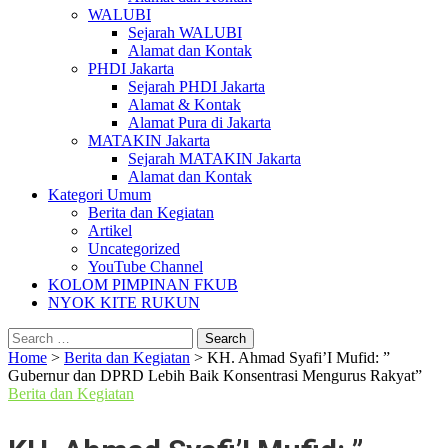
WALUBI
Sejarah WALUBI
Alamat dan Kontak
PHDI Jakarta
Sejarah PHDI Jakarta
Alamat & Kontak
Alamat Pura di Jakarta
MATAKIN Jakarta
Sejarah MATAKIN Jakarta
Alamat dan Kontak
Kategori Umum
Berita dan Kegiatan
Artikel
Uncategorized
YouTube Channel
KOLOM PIMPINAN FKUB
NYOK KITE RUKUN
Search
for:
Home
>
Berita dan Kegiatan
>
KH. Ahmad Syafi’I Mufid: ”
Gubernur dan DPRD Lebih Baik Konsentrasi Mengurus Rakyat”
Berita dan Kegiatan